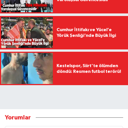
Cumhur İttifakı ve Yücel’e
Yörük Şenliği’nde Büyük İlgi
Kestelspor, Siirt’te ölümden
döndü: Resmen futbol terörü!
Yorumlar