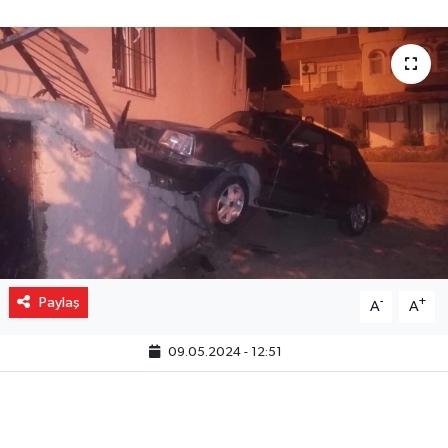
Gizlilik İlkeleri - Privacy Policy
Güncel
Gündem
Politika
Spor
Turizm
Paylaş
-
+
A
A
09.05.2024 - 12:51