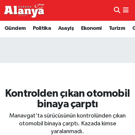
E-Gazete
Hava Durumu
Gündem
Politika
Asayiş
Ekonomi
Turizm
Genel
Trafik Durumu
Bilim
Süper Lig Puan Durumu ve Fikstür
Bilim ve Teknoloji
Tüm Manşetler
Bölge
Son Dakika Haberleri
Kontrolden çıkan otomobil
Diğer
Haber Arşivi
binaya çarptı
Dünya
Manavgat'ta sürücüsünün kontrolünden çıkan
otomobil binaya çarptı. Kazada kimse
Ekonomi
yaralanmadı.