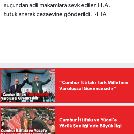
suçundan adli makamlara sevk edilen H.A.
tutuklanarak cezaevine gönderildi. -İHA
“Cumhur İttifakı Türk Milletinin
Varoluşsal Güvencesidir”
Cumhur İttifakı ve Yücel’e
Yörük Şenliği’nde Büyük İlgi