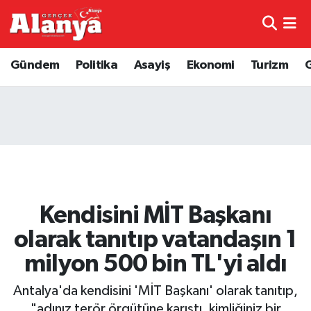
E-Gazete
Hava Durumu
Gündem
Politika
Asayiş
Ekonomi
Turizm
Genel
Trafik Durumu
Bilim
Süper Lig Puan Durumu ve Fikstür
Bilim ve Teknoloji
Tüm Manşetler
Bölge
Son Dakika Haberleri
Kendisini MİT Başkanı
Diğer
Haber Arşivi
olarak tanıtıp vatandaşın 1
milyon 500 bin TL'yi aldı
Dünya
Antalya'da kendisini 'MİT Başkanı' olarak tanıtıp,
Ekonomi
"adınız terör örgütüne karıştı, kimliğiniz bir