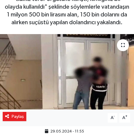
olayda kullanıldı" şeklinde söylemlerle vatandaşın
Gizlilik İlkeleri - Privacy Policy
1 milyon 500 bin lirasını alan, 150 bin dolarını da
alırken suçüstü yapılan dolandırıcı yakalandı.
Güncel
Gündem
Politika
Spor
Turizm
Paylaş
-
+
A
A
29.05.2024 - 11:55