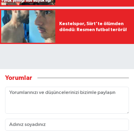
Kestelspor, Siirt’te ölümden
döndü: Resmen futbol terörü!
Yorumlar