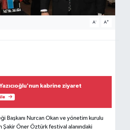
-
+
A
A
Yazıcıoğlu'nun kabrine ziyaret
üle
eği Başkanı Nurcan Okan ve yönetim kurulu
m Şakir Öner Öztürk festival alanındaki