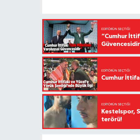
EDITÖRÜN SEÇTIĞI
“Cumhur İttif
Güvencesidi
EDITÖRÜN SEÇTIĞI
Cumhur İttifa
EDITÖRÜN SEÇTIĞI
Kestelspor, 
terörü!