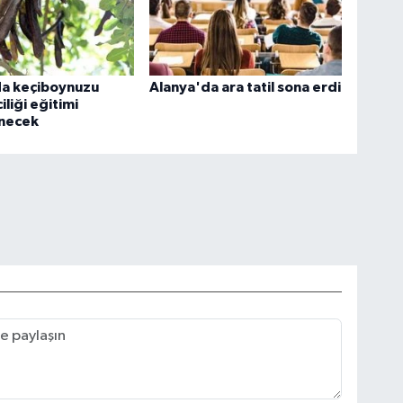
da keçiboynuzu
Alanya'da ara tatil sona erdi
ciliği eğitimi
necek