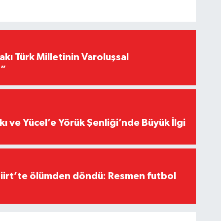
akı Türk Milletinin Varoluşsal
r”
kı ve Yücel’e Yörük Şenliği’nde Büyük İlgi
Siirt’te ölümden döndü: Resmen futbol