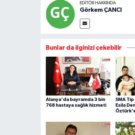
EDITÖR HAKKINDA
Görkem ÇANCI
Bunlar da ilginizi çekebilir
Alanya'da bayramda 3 bin
SMA Tip 
768 hastaya sağlık hizmeti
Esila D
Öztürk’e