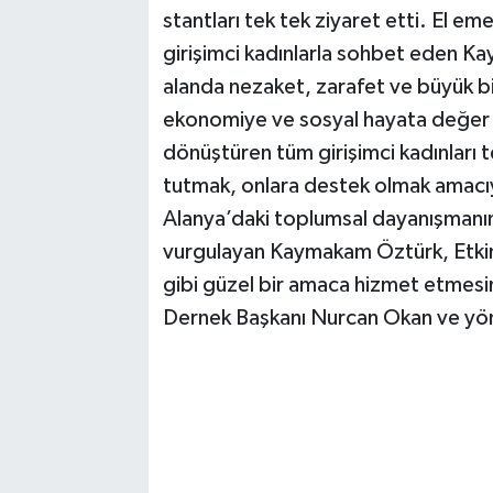
stantları tek tek ziyaret etti. El e
girişimci kadınlarla sohbet eden Ka
alanda nezaket, zarafet ve büyük b
ekonomiye ve sosyal hayata değer k
dönüştüren tüm girişimci kadınları te
tutmak, onlara destek olmak amacı
Alanya’daki toplumsal dayanışmanın
vurgulayan Kaymakam Öztürk, Etkinl
gibi güzel bir amaca hizmet etmes
Dernek Başkanı Nurcan Okan ve yönet