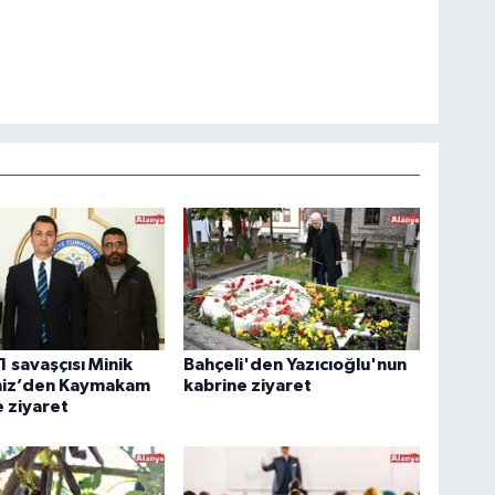
1 savaşçısı Minik
Bahçeli'den Yazıcıoğlu'nun
eniz’den Kaymakam
kabrine ziyaret
 ziyaret