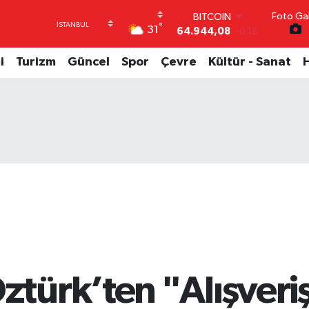
Foto Gal
DOLAR
°
31
47,7436
0.18
EURO
55,2510
0.32
i
Turizm
Güncel
Spor
Çevre
Kültür - Sanat
STERLİN
64,4811
0.38
GRAM ALTIN
6660.55
0.03
BİST100
13.779
-14
BITCOIN
64.944,08
-0.18
ürk’ten "Alışveriş 