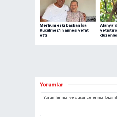
Merhum eski başkan İsa
Alanya’
Küçülmez’in annesi vefat
yetiştiri
etti
düzenle
Yorumlar