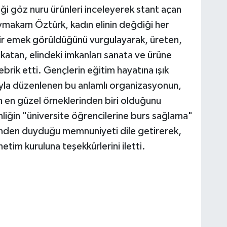
meği göz nuru ürünleri inceleyerek stant açan
ymakam Öztürk, kadın elinin değdiği her
ir emek görüldüğünü vurgulayarak, üreten,
atan, elindeki imkanları sanata ve ürüne
brik etti. Gençlerin eğitim hayatına ışık
yla düzenlenen bu anlamlı organizasyonun,
 en güzel örneklerinden biri olduğunu
iğin "üniversite öğrencilerine burs sağlama"
inden duyduğu memnuniyeti dile getirerek,
im kuruluna teşekkürlerini iletti.