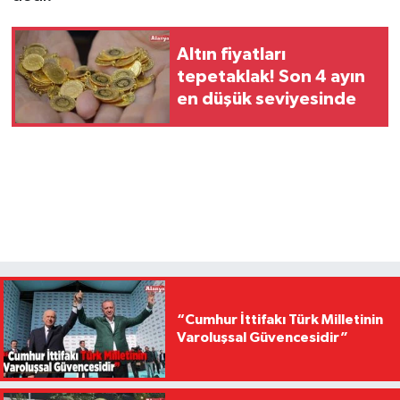
Altın fiyatları
tepetaklak! Son 4 ayın
en düşük seviyesinde
“Cumhur İttifakı Türk Milletinin
Varoluşsal Güvencesidir”