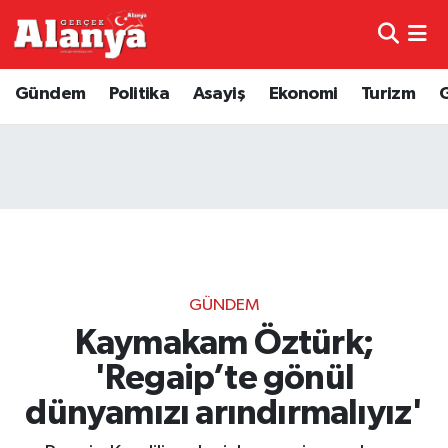
E-Gazete
Hava Durumu
Gündem
Politika
Asayiş
Ekonomi
Turizm
Genel
Trafik Durumu
Bilim
Süper Lig Puan Durumu ve Fikstür
Bilim ve Teknoloji
Tüm Manşetler
Bölge
Son Dakika Haberleri
GÜNDEM
Diğer
Haber Arşivi
Kaymakam Öztürk;
'Regaip’te gönül
Dünya
dünyamızı arındırmalıyız'
Ekonomi