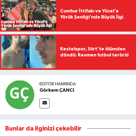
Cumhur İttifakı ve Yücel’e
Yörük Şenliği’nde Büyük İlgi
Kestelspor, Siirt’te ölümden
döndü: Resmen futbol terörü!
EDITÖR HAKKINDA
Görkem ÇANCI
Bunlar da ilginizi çekebilir