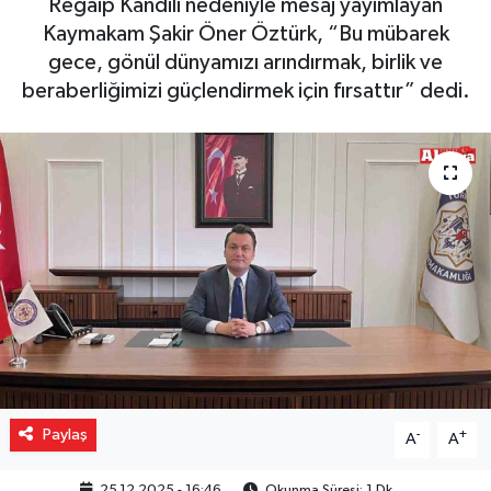
Regaip Kandili nedeniyle mesaj yayımlayan
Kaymakam Şakir Öner Öztürk, “Bu mübarek
Gizlilik İlkeleri - Privacy Policy
gece, gönül dünyamızı arındırmak, birlik ve
beraberliğimizi güçlendirmek için fırsattır” dedi.
Güncel
Gündem
Politika
Spor
Turizm
Paylaş
-
+
A
A
25.12.2025 - 16:46
Okunma Süresi: 1 Dk