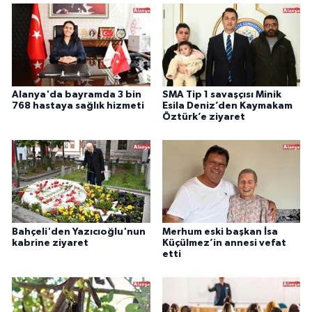
Alanya'da bayramda 3 bin
SMA Tip 1 savaşçısı Minik
768 hastaya sağlık hizmeti
Esila Deniz’den Kaymakam
Öztürk’e ziyaret
Bahçeli'den Yazıcıoğlu'nun
Merhum eski başkan İsa
kabrine ziyaret
Küçülmez’in annesi vefat
etti