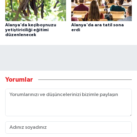
Alanya’da keçiboynuzu
Alanya'da ara tatil sona
yetiştiriciliği eğitimi
erdi
düzenlenecek
Yorumlar