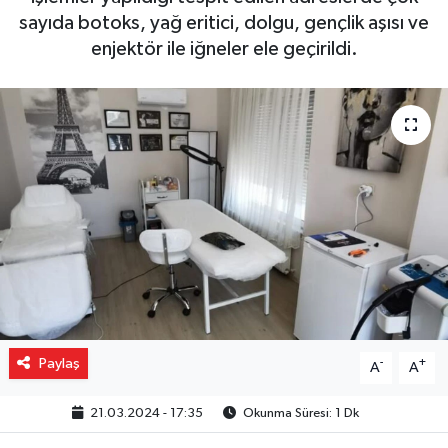
sayıda botoks, yağ eritici, dolgu, gençlik aşısı ve
Gizlilik İlkeleri - Privacy Policy
enjektör ile iğneler ele geçirildi.
Güncel
Gündem
Politika
Spor
Turizm
Paylaş
-
+
A
A
21.03.2024 - 17:35
Okunma Süresi: 1 Dk