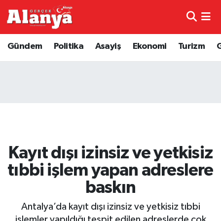
E-Gazete
Hava Durumu
Gündem
Politika
Asayiş
Ekonomi
Turizm
Genel
Trafik Durumu
Bilim
Süper Lig Puan Durumu ve Fikstür
Bilim ve Teknoloji
Tüm Manşetler
Bölge
Son Dakika Haberleri
Kayıt dışı izinsiz ve yetkisiz
Diğer
Haber Arşivi
tıbbi işlem yapan adreslere
baskın
Dünya
Antalya’da kayıt dışı izinsiz ve yetkisiz tıbbi
Ekonomi
işlemler yapıldığı tespit edilen adreslerde çok