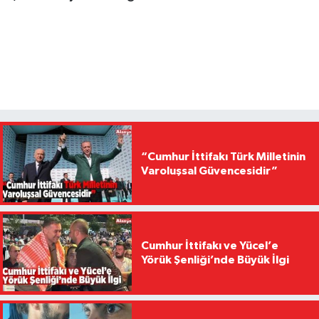
“Cumhur İttifakı Türk Milletinin
Varoluşsal Güvencesidir”
Cumhur İttifakı ve Yücel’e
Yörük Şenliği’nde Büyük İlgi