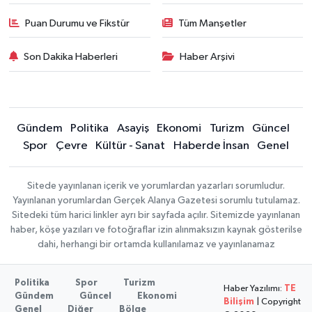
Puan Durumu ve Fikstür
Tüm Manşetler
Son Dakika Haberleri
Haber Arşivi
Gündem
Politika
Asayiş
Ekonomi
Turizm
Güncel
Spor
Çevre
Kültür - Sanat
Haberde İnsan
Genel
Sitede yayınlanan içerik ve yorumlardan yazarları sorumludur.
Yayınlanan yorumlardan Gerçek Alanya Gazetesi sorumlu tutulamaz.
Sitedeki tüm harici linkler ayrı bir sayfada açılır. Sitemizde yayınlanan
haber, köşe yazıları ve fotoğraflar izin alınmaksızın kaynak gösterilse
dahi, herhangi bir ortamda kullanılamaz ve yayınlanamaz
Politika
Spor
Turizm
Haber Yazılımı:
TE
Gündem
Güncel
Ekonomi
Bilişim
| Copyright
Genel
Diğer
Bölge