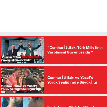
“Cumhur İttifakı Türk Milletinin
Varoluşsal Güvencesidir”
Cumhur İttifakı ve Yücel’e
Yörük Şenliği’nde Büyük İlgi