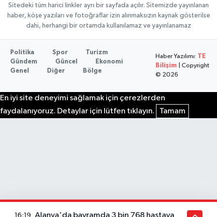
Sitedeki tüm harici linkler ayrı bir sayfada açılır. Sitemizde yayınlanan
haber, köşe yazıları ve fotoğraflar izin alınmaksızın kaynak gösterilse
dahi, herhangi bir ortamda kullanılamaz ve yayınlanamaz
Politika
Spor
Turizm
Haber Yazılımı:
TE
Gündem
Güncel
Ekonomi
Bilişim
| Copyright
Genel
Diğer
Bölge
© 2026
En iyi site deneyimi sağlamak için çerezlerden
faydalanıyoruz. Detaylar için lütfen tıklayın.
Tamam
Alanya'da bayramda 3 bin 768 hastaya
16:19