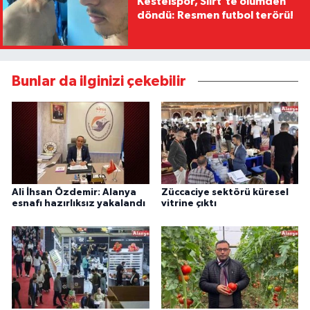
Kestelspor, Siirt’te ölümden
döndü: Resmen futbol terörü!
Bunlar da ilginizi çekebilir
Ali İhsan Özdemir: Alanya
Züccaciye sektörü küresel
esnafı hazırlıksız yakalandı
vitrine çıktı