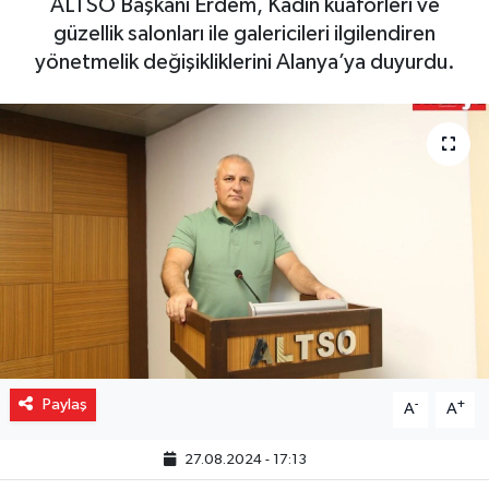
ALTSO Başkanı Erdem, Kadın kuaförleri ve
güzellik salonları ile galericileri ilgilendiren
Gizlilik İlkeleri - Privacy Policy
yönetmelik değişikliklerini Alanya’ya duyurdu.
Güncel
Gündem
Politika
Spor
Turizm
Paylaş
-
+
A
A
27.08.2024 - 17:13