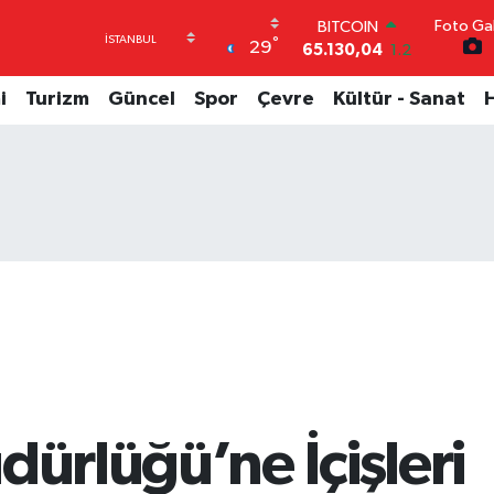
Foto Gal
DOLAR
°
29
47,7436
0.18
EURO
55,2510
0.32
i
Turizm
Güncel
Spor
Çevre
Kültür - Sanat
STERLİN
64,4811
0.38
GRAM ALTIN
6648.99
2.59
BİST100
13.773
-19
BITCOIN
65.130,04
1.2
dürlüğü’ne İçişleri