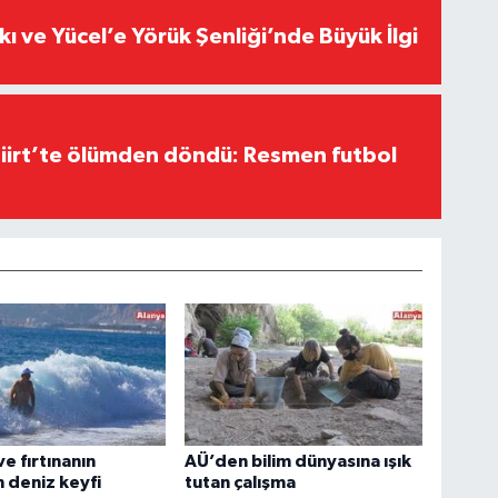
kı ve Yücel’e Yörük Şenliği’nde Büyük İlgi
Siirt’te ölümden döndü: Resmen futbol
e fırtınanın
AÜ’den bilim dünyasına ışık
 deniz keyfi
tutan çalışma