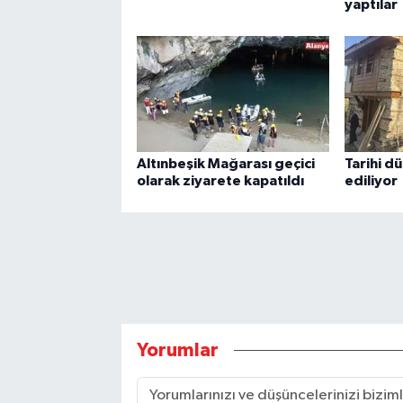
yaptılar
Altınbeşik Mağarası geçici
Tarihi d
olarak ziyarete kapatıldı
ediliyor
Yorumlar