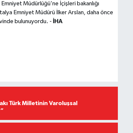
İl Emniyet Müdürlüğü'ne İçişleri bakanlığı
Antalya Emniyet Müdürü İlker Arslan, daha önce
evinde bulunuyordu. -
İHA
akı Türk Milletinin Varoluşsal
r”