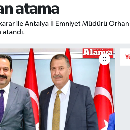
an atama
ar ile Antalya İl Emniyet Müdürü Orhan Çe
n atandı.
Y