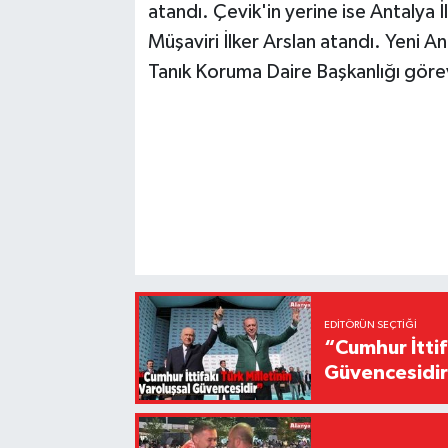
atandı. Çevik'in yerine ise Antalya 
Müşaviri İlker Arslan atandı. Yeni 
Tanık Koruma Daire Başkanlığı gör
EDITÖRÜN SEÇTIĞI
“Cumhur İttif
Güvencesidi