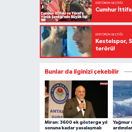
EDITÖRÜN SEÇTIĞI
Cumhur İttifa
EDITÖRÜN SEÇTIĞI
Kestelspor, 
terörü!
Bunlar da ilginizi çekebilir
Miran: 3600 ek gösterge yıl
Yağmur v
sonuna kadar yasalaşmalı
ardından