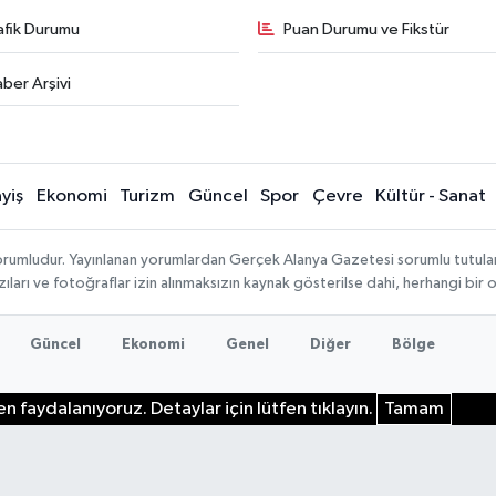
afik Durumu
Puan Durumu ve Fikstür
ber Arşivi
yiş
Ekonomi
Turizm
Güncel
Spor
Çevre
Kültür - Sanat
rumludur. Yayınlanan yorumlardan Gerçek Alanya Gazetesi sorumlu tutulamaz.
ıları ve fotoğraflar izin alınmaksızın kaynak gösterilse dahi, herhangi bir
Güncel
Ekonomi
Genel
Diğer
Bölge
n faydalanıyoruz. Detaylar için lütfen tıklayın.
Tamam