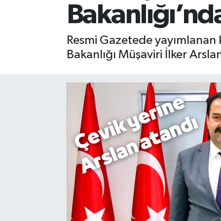
Bakanlığı’nd
Gizlilik İlkeleri - Privacy Policy
Resmi Gazetede yayımlanan kar
Güncel
Bakanlığı Müşaviri İlker Arsla
Gündem
Politika
Spor
Turizm