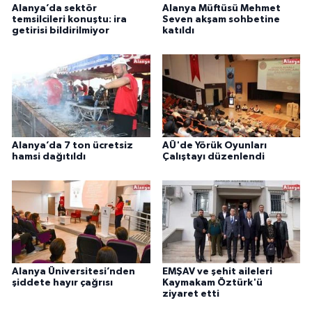
Alanya’da sektör
Alanya Müftüsü Mehmet
temsilcileri konuştu: ira
Seven akşam sohbetine
getirisi bildirilmiyor
katıldı
Alanya’da 7 ton ücretsiz
AÜ'de Yörük Oyunları
hamsi dağıtıldı
Çalıştayı düzenlendi
Alanya Üniversitesi’nden
EMŞAV ve şehit aileleri
şiddete hayır çağrısı
Kaymakam Öztürk'ü
ziyaret etti