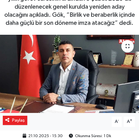
düzenlenecek genel kurulda yeniden aday
Gizlilik İlkeleri - Privacy Policy
olacağını açıkladı. Gök, “Birlik ve beraberlik içinde
daha güçlü bir son döneme imza atacağız” dedi.
Güncel
Gündem
Politika
Spor
Turizm
Paylaş
-
+
A
A
21.10.2025 - 15:30
Okunma Süresi: 1 Dk