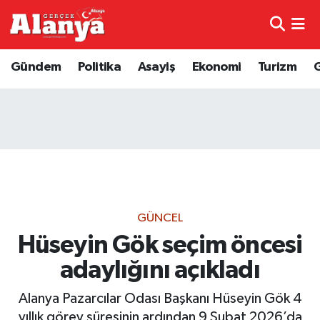
E-Gazete
Hava Durumu
Gündem
Politika
Asayiş
Ekonomi
Turizm
Genel
Trafik Durumu
Bilim
Süper Lig Puan Durumu ve Fikstür
Bilim ve Teknoloji
Tüm Manşetler
Bölge
Son Dakika Haberleri
GÜNCEL
Diğer
Haber Arşivi
Hüseyin Gök seçim öncesi
adaylığını açıkladı
Dünya
Alanya Pazarcılar Odası Başkanı Hüseyin Gök 4
Ekonomi
yıllık görev süresinin ardından 9 Şubat 2026’da