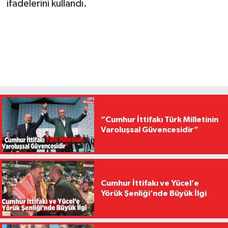
ifadelerini kullandı.
“Cumhur İttifakı Türk Milletinin
Varoluşsal Güvencesidir”
Cumhur İttifakı ve Yücel’e
Yörük Şenliği’nde Büyük İlgi