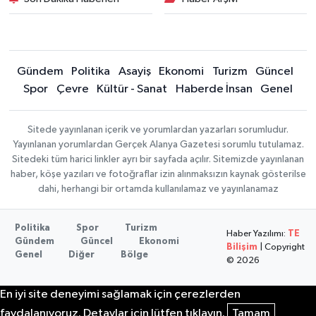
Gündem
Politika
Asayiş
Ekonomi
Turizm
Güncel
Spor
Çevre
Kültür - Sanat
Haberde İnsan
Genel
Sitede yayınlanan içerik ve yorumlardan yazarları sorumludur.
Yayınlanan yorumlardan Gerçek Alanya Gazetesi sorumlu tutulamaz.
Sitedeki tüm harici linkler ayrı bir sayfada açılır. Sitemizde yayınlanan
haber, köşe yazıları ve fotoğraflar izin alınmaksızın kaynak gösterilse
dahi, herhangi bir ortamda kullanılamaz ve yayınlanamaz
Politika
Spor
Turizm
Haber Yazılımı:
TE
Gündem
Güncel
Ekonomi
Bilişim
| Copyright
Genel
Diğer
Bölge
© 2026
En iyi site deneyimi sağlamak için çerezlerden
faydalanıyoruz. Detaylar için lütfen tıklayın.
Tamam