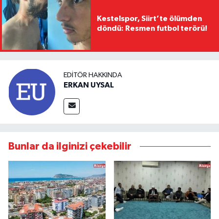
Kestelspor, Siirt’te ölümden
döndü: Resmen futbol terörü!
EDITÖR HAKKINDA
ERKAN UYSAL
Bunlar da ilginizi çekebilir