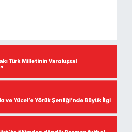
akı Türk Milletinin Varoluşsal
r”
kı ve Yücel’e Yörük Şenliği’nde Büyük İlgi