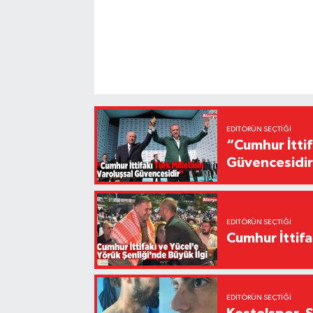
EDITÖRÜN SEÇTIĞI
“Cumhur İttif
Güvencesidi
EDITÖRÜN SEÇTIĞI
Cumhur İttifa
EDITÖRÜN SEÇTIĞI