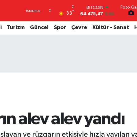
Foto Gal
DOLAR
°
33
47,5971
0.05
EURO
55,1336
0.18
i
Turizm
Güncel
Spor
Çevre
Kültür - Sanat
STERLİN
64,2534
0.22
GRAM ALTIN
6518.23
0.39
BİST100
13.703
0
BITCOIN
64.475,47
0.66
ın alev alev yandı
layan ve rüzgarın etkisiyle hızla yayılan y