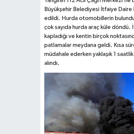
Yangının 112 Acil Çağrı Merkezi'ne b
Büyükşehir Belediyesi İtfaiye Daire 
edildi. Hurda otomobillerin bulund
çok sayıda hurda araç küle döndü. 
kapladığı ve kentin birçok noktas
patlamalar meydana geldi. Kısa süre
müdahale ederken yaklaşık 1 saatlik
alındı.