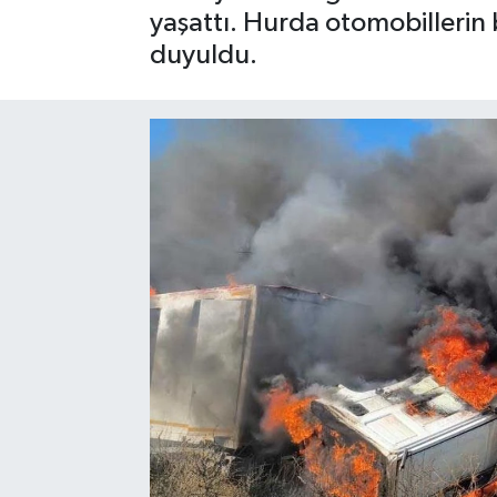
yaşattı. Hurda otomobilleri
Gizlilik İlkeleri - Privacy Policy
duyuldu.
Güncel
Gündem
Politika
Spor
Turizm