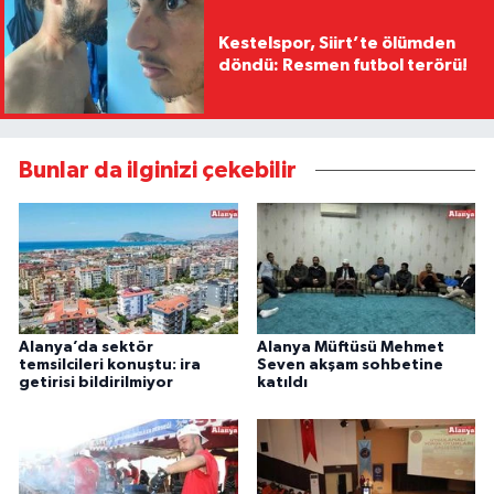
Kestelspor, Siirt’te ölümden
döndü: Resmen futbol terörü!
Bunlar da ilginizi çekebilir
Alanya’da sektör
Alanya Müftüsü Mehmet
temsilcileri konuştu: ira
Seven akşam sohbetine
getirisi bildirilmiyor
katıldı