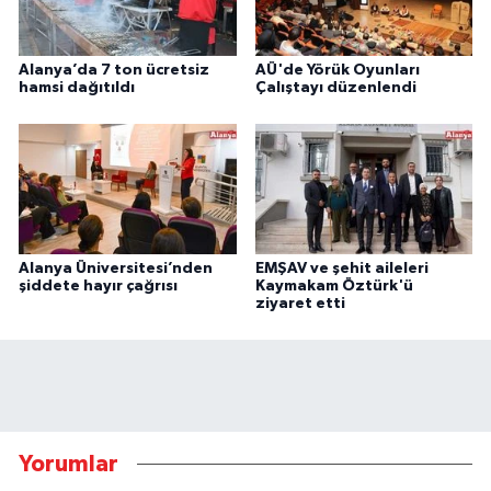
Alanya’da 7 ton ücretsiz
AÜ'de Yörük Oyunları
hamsi dağıtıldı
Çalıştayı düzenlendi
Alanya Üniversitesi’nden
EMŞAV ve şehit aileleri
şiddete hayır çağrısı
Kaymakam Öztürk'ü
ziyaret etti
Yorumlar