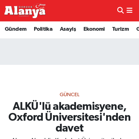
E-Gazete
Hava Durumu
Gündem
Politika
Asayiş
Ekonomi
Turizm
Genel
Trafik Durumu
Bilim
Süper Lig Puan Durumu ve Fikstür
Bilim ve Teknoloji
Tüm Manşetler
Bölge
Son Dakika Haberleri
GÜNCEL
Diğer
Haber Arşivi
ALKÜ'lü akademisyene,
Oxford Üniversitesi'nden
Dünya
davet
Ekonomi