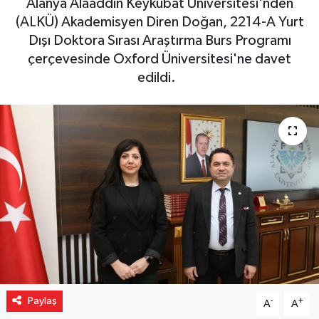
Alanya Alaaddin Keykubat Üniversitesi'nden
(ALKÜ) Akademisyen Diren Doğan, 2214-A Yurt
Gizlilik İlkeleri - Privacy Policy
Dışı Doktora Sırası Araştırma Burs Programı
çerçevesinde Oxford Üniversitesi'ne davet
Güncel
edildi.
Gündem
Politika
Spor
Turizm
Paylaş
-
+
A
A