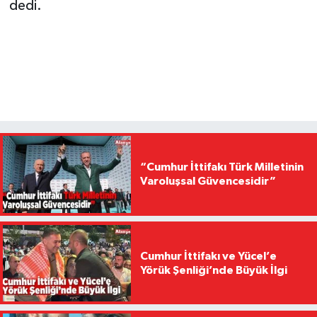
dedi.
“Cumhur İttifakı Türk Milletinin
Varoluşsal Güvencesidir”
Cumhur İttifakı ve Yücel’e
Yörük Şenliği’nde Büyük İlgi