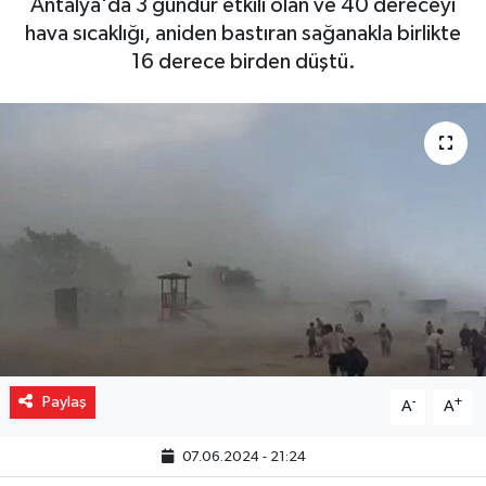
Antalya'da 3 gündür etkili olan ve 40 dereceyi
hava sıcaklığı, aniden bastıran sağanakla birlikte
Gizlilik İlkeleri - Privacy Policy
16 derece birden düştü.
Güncel
Gündem
Politika
Spor
Turizm
Paylaş
-
+
A
A
07.06.2024 - 21:24