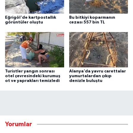
Eğrigöl'de kartpostallık
Bu bitkiyi koparmanın
görüntüler oluştu
cezası 557 bin TL
Turistler yangın sonrası
Alanya’da yavru carettalar
otel çevresindeki kurumuş
yumurtalardan çıkıp
ot ve yaprakları temizledi
denizle buluştu
Yorumlar