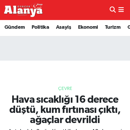
E-Gazete
Hava Durumu
Gündem
Politika
Asayiş
Ekonomi
Turizm
Genel
Trafik Durumu
Bilim
Süper Lig Puan Durumu ve Fikstür
Bilim ve Teknoloji
Tüm Manşetler
Bölge
Son Dakika Haberleri
ÇEVRE
Diğer
Haber Arşivi
Hava sıcaklığı 16 derece
düştü, kum fırtınası çıktı,
Dünya
ağaçlar devrildi
Ekonomi