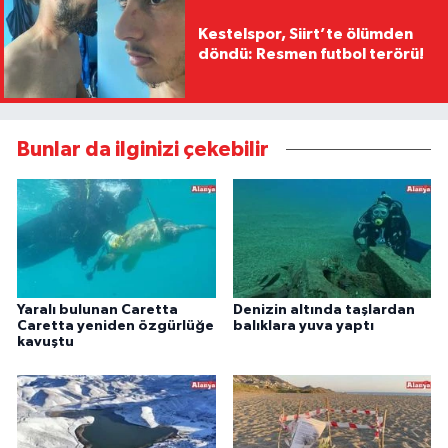
Kestelspor, Siirt’te ölümden
döndü: Resmen futbol terörü!
Bunlar da ilginizi çekebilir
Yaralı bulunan Caretta
Denizin altında taşlardan
Caretta yeniden özgürlüğe
balıklara yuva yaptı
kavuştu