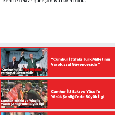
kentte tekrar güneşli hava hakim oldu.
“Cumhur İttifakı Türk Milletinin
Varoluşsal Güvencesidir”
Cumhur İttifakı ve Yücel’e
Yörük Şenliği’nde Büyük İlgi