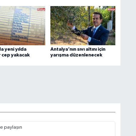
a yeni yılda
Antalya’nın sıvı altını için
r cep yakacak
yarışma düzenlenecek