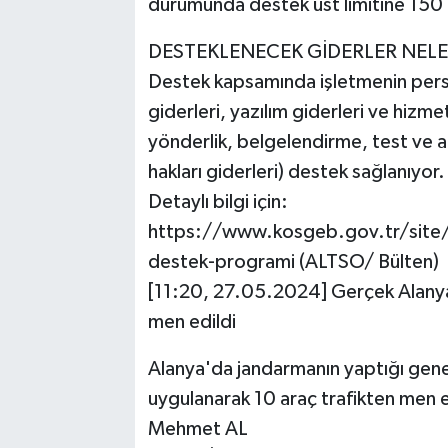
durumunda destek üst limitine 150 b
DESTEKLENECEK GİDERLER NELE
Destek kapsamında işletmenin perso
giderleri, yazılım giderleri ve hizme
yönderlik, belgelendirme, test ve an
hakları giderleri) destek sağlanıyor.
Detaylı bilgi için:
https://www.kosgeb.gov.tr/site/
destek-programi (ALTSO/ Bülten)
[11:20, 27.05.2024] Gerçek Alanya
men edildi
Alanya'da jandarmanın yaptığı gene
uygulanarak 10 araç trafikten men e
Mehmet AL