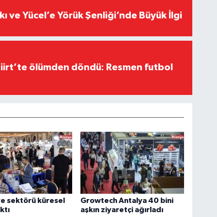
kı ve Yücel’e Yörük Şenliği’nde Büyük İlgi
Siirt’te ölümden döndü: Resmen futbol
e sektörü küresel
Growtech Antalya 40 bini
ıktı
aşkın ziyaretçi ağırladı