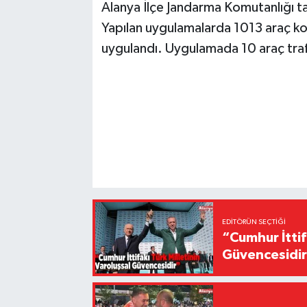
Alanya İlçe Jandarma Komutanlığı tar
Yapılan uygulamalarda 1013 araç kon
uygulandı. Uygulamada 10 araç traf
EDITÖRÜN SEÇTIĞI
“Cumhur İttif
Güvencesidi