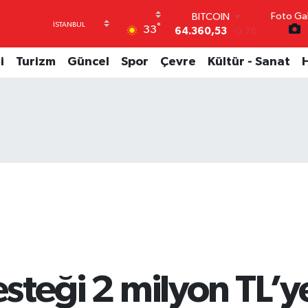
64.360,53
-0.76
Foto Gal
DOLAR
°
33
47,7069
0.17
EURO
i
Turizm
Güncel
Spor
Çevre
Kültür - Sanat
55,0265
0.01
STERLİN
64,1897
0.02
GRAM ALTIN
6574.81
1.44
BİST100
13.887
64
esteği 2 milyon TL’ye