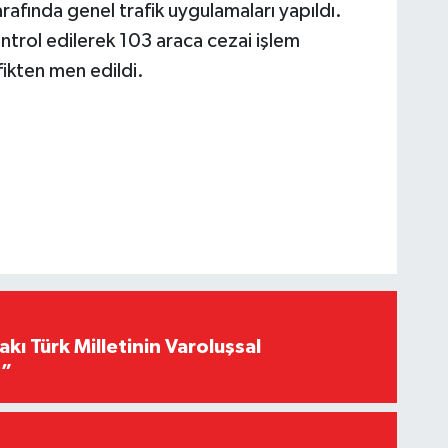
afında genel trafik uygulamaları yapıldı.
trol edilerek 103 araca cezai işlem
ikten men edildi.
akı Türk Milletinin Varoluşsal
r”