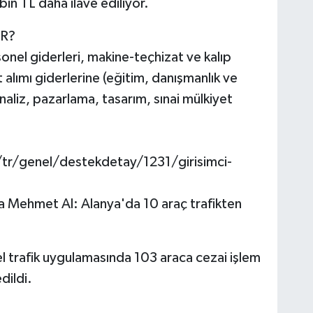
in TL daha ilave ediliyor.
R?
nel giderleri, makine-teçhizat ve kalıp
t alımı giderlerine (eğitim, danışmanlık ve
aliz, pazarlama, tasarım, sınai mülkiyet
tr/genel/destekdetay/1231/girisimci-
 Mehmet Al: Alanya'da 10 araç trafikten
l trafik uygulamasında 103 araca cezai işlem
dildi.