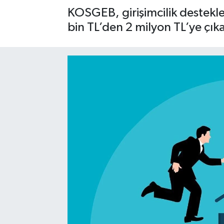
KOSGEB, girişimcilik destekle
Gizlilik İlkeleri - Privacy Policy
bin TL’den 2 milyon TL’ye çıka
Güncel
Gündem
Politika
Spor
Turizm