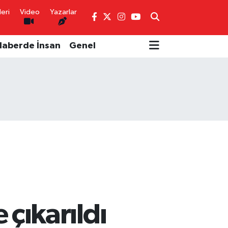
eri
Video
Yazarlar
Haberde İnsan
Genel
 çıkarıldı