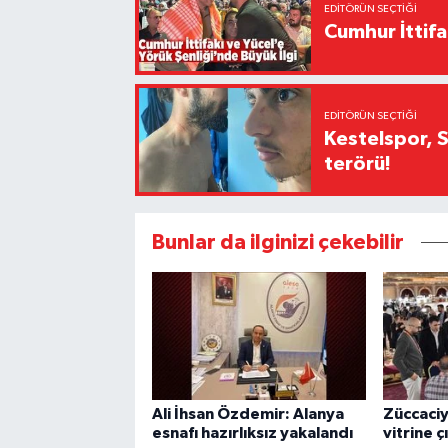
EDITÖRÜN SEÇTIĞI
Cumhur İttifa
EDITÖRÜN SEÇTIĞI
Kestelspor, 
terörü!
Bunlar da ilginizi çekebilir
Ali İhsan Özdemir: Alanya
Züccaciy
esnafı hazırlıksız yakalandı
vitrine ç