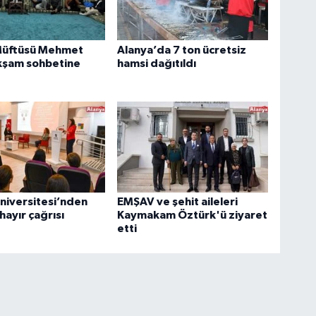
Müftüsü Mehmet
Alanya’da 7 ton ücretsiz
kşam sohbetine
hamsi dağıtıldı
niversitesi’nden
EMŞAV ve şehit aileleri
hayır çağrısı
Kaymakam Öztürk'ü ziyaret
etti