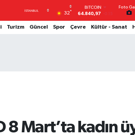
Foto Gal
DOLAR
°
32
47,7436
0.18
EURO
55,2510
0.32
i
Turizm
Güncel
Spor
Çevre
Kültür - Sanat
STERLİN
64,4811
0.38
GRAM ALTIN
6660.55
0
BİST100
13.779
-14
BITCOIN
64.840,97
-0.15
8 Mart’ta kadın üy