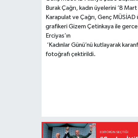
Burak Çağrı, kadın üyelerini ‘8 Ma
Karapulat ve Çağrı, Genç MÜSİAD ü
grafikeri Gizem Çetinkaya ile gerc
Erciyas’ın
‘Kadınlar Günü’nü kutlayarak karanfi
fotoğrafı çektirildi.
EDITÖRÜN SEÇTIĞI