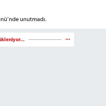
Günü’nde unutmadı.
ükleniyor...