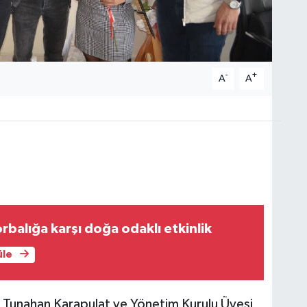
-
+
A
A
rbalığa karşı doğa odaklı etkinlik
üle
Tunahan Karapulat ve Yönetim Kurulu Üyesi