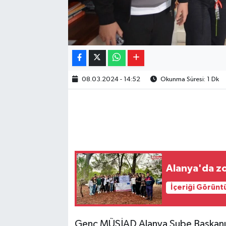
08.03.2024 - 14:52
Okunma Süresi: 1 Dk
Alanya'da zo
İçeriği Görünt
Genç MÜSİAD Alanya Şube Başkanı 