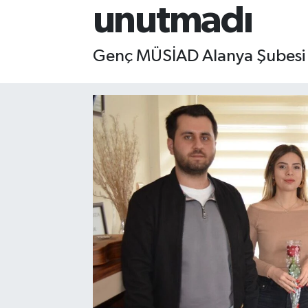
unutmadı
Gizlilik İlkeleri - Privacy Policy
Genç MÜSİAD Alanya Şubesi 
Güncel
Gündem
Politika
Spor
Turizm