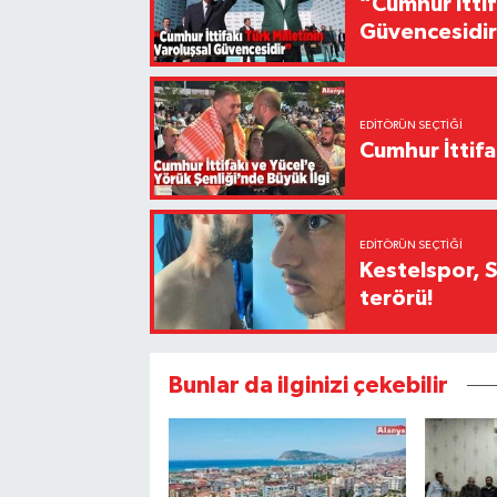
“Cumhur İttif
Güvencesidi
EDITÖRÜN SEÇTIĞI
Cumhur İttifa
EDITÖRÜN SEÇTIĞI
Kestelspor, 
terörü!
Bunlar da ilginizi çekebilir