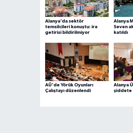
Alanya’da sektör
Alanya 
temsilcileri konuştu: ira
Seven a
getirisi bildirilmiyor
katıldı
AÜ'de Yörük Oyunları
Alanya Ü
Çalıştayı düzenlendi
şiddete 