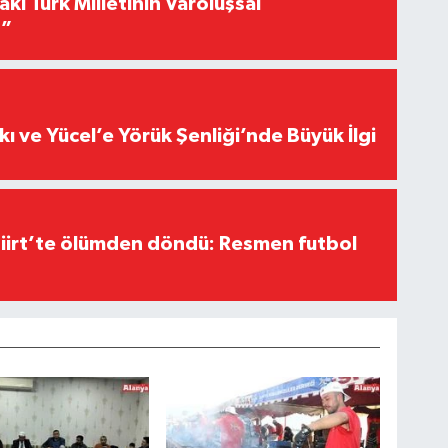
akı Türk Milletinin Varoluşsal
r”
kı ve Yücel’e Yörük Şenliği’nde Büyük İlgi
Siirt’te ölümden döndü: Resmen futbol