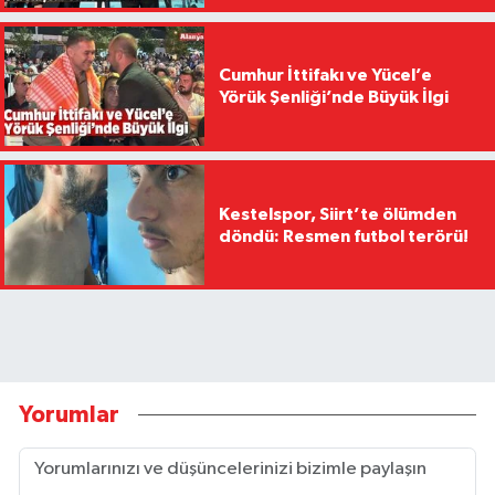
Cumhur İttifakı ve Yücel’e
Yörük Şenliği’nde Büyük İlgi
Kestelspor, Siirt’te ölümden
döndü: Resmen futbol terörü!
Yorumlar