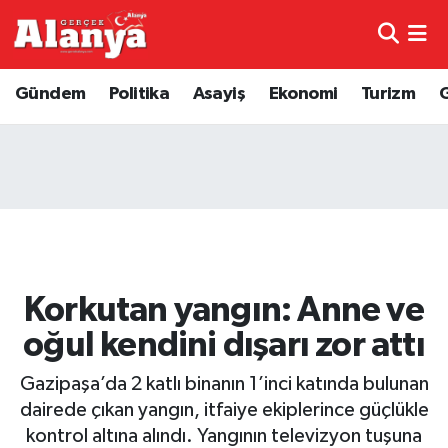
E-Gazete
Hava Durumu
Gündem
Politika
Asayiş
Ekonomi
Turizm
Genel
Trafik Durumu
Bilim
Süper Lig Puan Durumu ve Fikstür
Bilim ve Teknoloji
Tüm Manşetler
Bölge
Son Dakika Haberleri
Korkutan yangın: Anne ve
Diğer
Haber Arşivi
oğul kendini dışarı zor attı
Dünya
Gazipaşa’da 2 katlı binanın 1’inci katında bulunan
dairede çıkan yangın, itfaiye ekiplerince güçlükle
Ekonomi
kontrol altına alındı. Yangının televizyon tuşuna