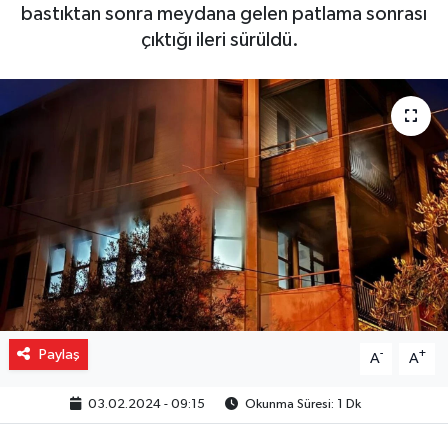
bastıktan sonra meydana gelen patlama sonrası
Gizlilik İlkeleri - Privacy Policy
çıktığı ileri sürüldü.
Güncel
Gündem
Politika
Spor
Turizm
Paylaş
-
+
A
A
03.02.2024 - 09:15
Okunma Süresi: 1 Dk