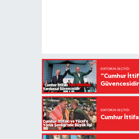
EDITÖRÜN SEÇTIĞI
“Cumhur İttif
Güvencesidi
EDITÖRÜN SEÇTIĞI
Cumhur İttifa