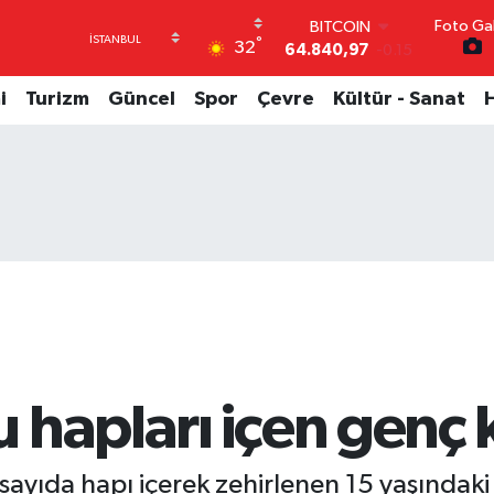
Foto Gal
DOLAR
°
32
47,7436
0.18
EURO
55,2510
0.32
i
Turizm
Güncel
Spor
Çevre
Kültür - Sanat
STERLİN
64,4811
0.38
GRAM ALTIN
6660.55
0
BİST100
13.779
-14
BITCOIN
64.840,97
-0.15
hapları içen genç k
ayıda hapı içerek zehirlenen 15 yaşındaki 