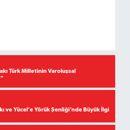
akı Türk Milletinin Varoluşsal
r”
kı ve Yücel’e Yörük Şenliği’nde Büyük İlgi