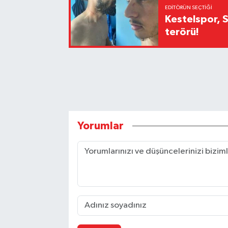
EDITÖRÜN SEÇTIĞI
Kestelspor, 
terörü!
Yorumlar