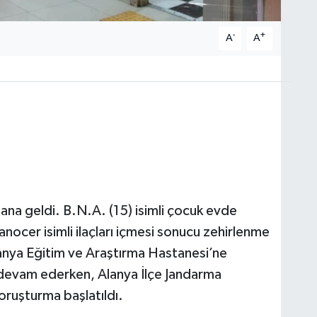
-
+
A
A
na geldi. B.N.A. (15) isimli çocuk evde
nocer isimli ilaçları içmesi sonucu zehirlenme
lanya Eğitim ve Araştırma Hastanesi’ne
si devam ederken, Alanya İlçe Jandarma
soruşturma başlatıldı.