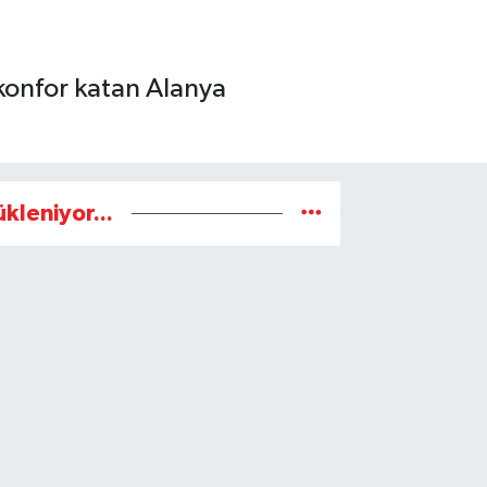
 konfor katan Alanya
.
ükleniyor...