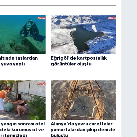
altında taşlardan
Eğrigöl'de kartpostallık
a yuva yaptı
görüntüler oluştu
r yangın sonrası otel
Alanya’da yavru carettalar
deki kurumuş ot ve
yumurtalardan çıkıp denizle
rı temizledi
buluştu