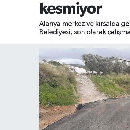
kesmiyor
Gizlilik İlkeleri - Privacy Policy
Alanya merkez ve kırsalda gerç
Güncel
Belediyesi, son olarak çalışm
Gündem
Politika
Spor
Turizm