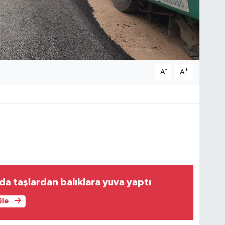
-
+
A
A
nda taşlardan balıklara yuva yaptı
üle