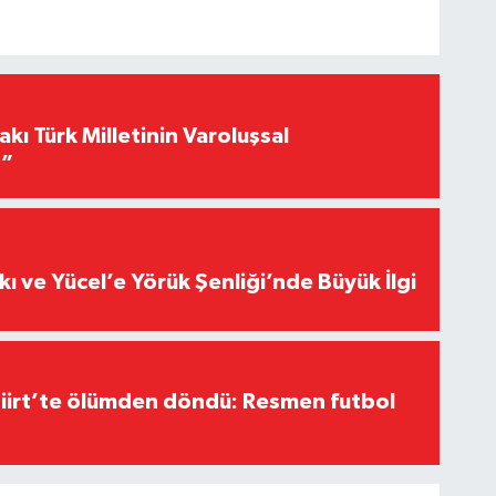
akı Türk Milletinin Varoluşsal
r”
kı ve Yücel’e Yörük Şenliği’nde Büyük İlgi
Siirt’te ölümden döndü: Resmen futbol