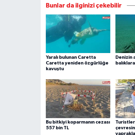
Bunlar da ilginizi çekebilir
Yaralı bulunan Caretta
Denizin 
Caretta yeniden özgürlüğe
balıklar
kavuştu
Bu bitkiyi koparmanın cezası
Turistle
557 bin TL
çevresin
yaprakla