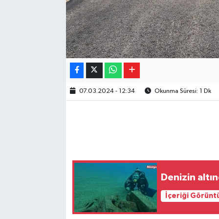
07.03.2024 - 12:34
Okunma Süresi: 1 Dk
Denizin altı
İçeriği Görünt