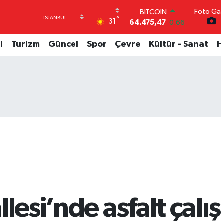
Foto Gal
DOLAR
°
31
47,5971
0.05
EURO
55,1336
0.18
i
Turizm
Güncel
Spor
Çevre
Kültür - Sanat
STERLİN
64,2534
0.22
GRAM ALTIN
6527.85
0.54
BİST100
13.703
0
BITCOIN
64.475,47
0.66
lesi’nde asfalt çalı