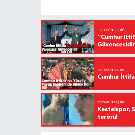
EDITÖRÜN SEÇTIĞI
“Cumhur İttif
Güvencesidi
EDITÖRÜN SEÇTIĞI
Cumhur İttifa
EDITÖRÜN SEÇTIĞI
Kestelspor, 
terörü!