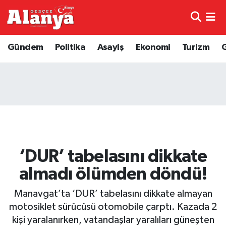
E-Gazete
Hava Durumu
Gündem
Politika
Asayiş
Ekonomi
Turizm
Genel
Trafik Durumu
Bilim
Süper Lig Puan Durumu ve Fikstür
Bilim ve Teknoloji
Tüm Manşetler
Bölge
Son Dakika Haberleri
‘DUR’ tabelasını dikkate
Diğer
Haber Arşivi
almadı ölümden döndü!
Dünya
Manavgat’ta ‘DUR’ tabelasını dikkate almayan
motosiklet sürücüsü otomobile çarptı. Kazada 2
Ekonomi
kişi yaralanırken, vatandaşlar yaralıları güneşten