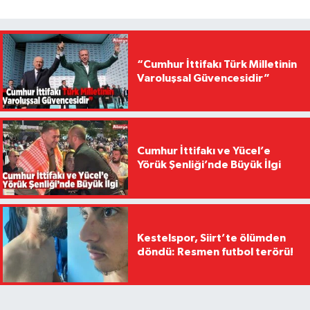
“Cumhur İttifakı Türk Milletinin
Varoluşsal Güvencesidir”
Cumhur İttifakı ve Yücel’e
Yörük Şenliği’nde Büyük İlgi
Kestelspor, Siirt’te ölümden
döndü: Resmen futbol terörü!