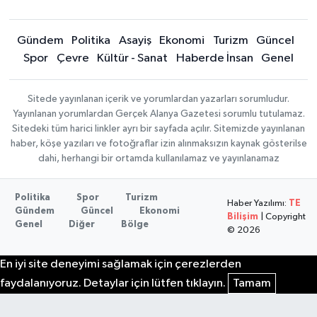
Gündem
Politika
Asayiş
Ekonomi
Turizm
Güncel
Spor
Çevre
Kültür - Sanat
Haberde İnsan
Genel
Sitede yayınlanan içerik ve yorumlardan yazarları sorumludur.
Yayınlanan yorumlardan Gerçek Alanya Gazetesi sorumlu tutulamaz.
Sitedeki tüm harici linkler ayrı bir sayfada açılır. Sitemizde yayınlanan
haber, köşe yazıları ve fotoğraflar izin alınmaksızın kaynak gösterilse
dahi, herhangi bir ortamda kullanılamaz ve yayınlanamaz
Politika
Spor
Turizm
Haber Yazılımı:
TE
Gündem
Güncel
Ekonomi
Bilişim
| Copyright
Genel
Diğer
Bölge
© 2026
En iyi site deneyimi sağlamak için çerezlerden
faydalanıyoruz. Detaylar için lütfen tıklayın.
Tamam