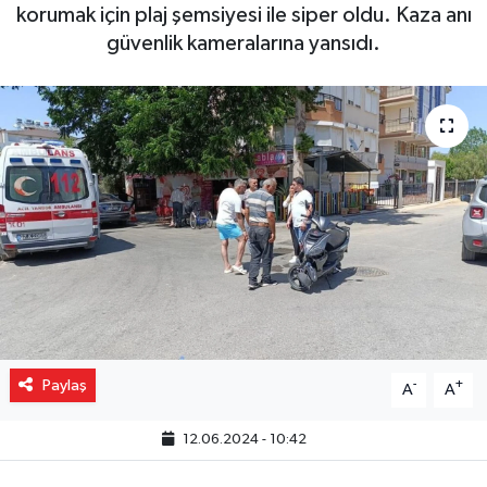
korumak için plaj şemsiyesi ile siper oldu. Kaza anı
Gizlilik İlkeleri - Privacy Policy
güvenlik kameralarına yansıdı.
Güncel
Gündem
Politika
Spor
Turizm
Paylaş
-
+
A
A
12.06.2024 - 10:42