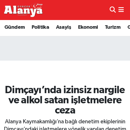
E-Gazete
Hava Durumu
Gündem
Politika
Asayiş
Ekonomi
Turizm
Genel
Trafik Durumu
Bilim
Süper Lig Puan Durumu ve Fikstür
Bilim ve Teknoloji
Tüm Manşetler
Bölge
Son Dakika Haberleri
Dimçayı’nda izinsiz nargile
Diğer
Haber Arşivi
ve alkol satan işletmelere
ceza
Dünya
Alanya Kaymakamlığı’na bağlı denetim ekiplerinin
Ekonomi
Dimçayı’ndaki işletmelere yönelik yapılan denetim