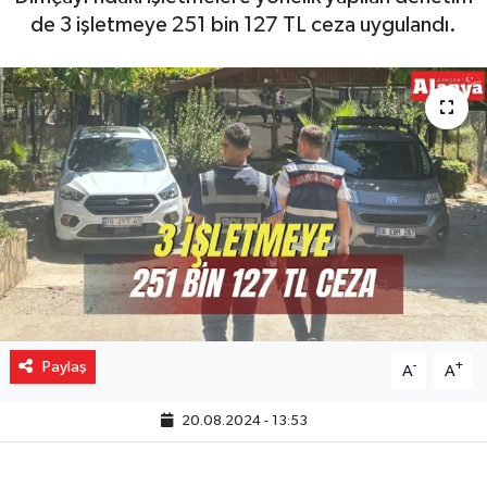
de 3 işletmeye 251 bin 127 TL ceza uygulandı.
Gizlilik İlkeleri - Privacy Policy
Güncel
Gündem
Politika
Spor
Turizm
Paylaş
-
+
A
A
20.08.2024 - 13:53