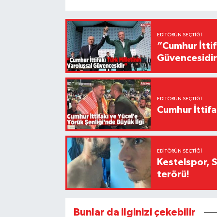
EDITÖRÜN SEÇTIĞI
“Cumhur İttif
Güvencesidi
EDITÖRÜN SEÇTIĞI
Cumhur İttifa
EDITÖRÜN SEÇTIĞI
Kestelspor, 
terörü!
Bunlar da ilginizi çekebilir