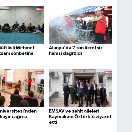
Müftüsü Mehmet
Alanya’da 7 ton ücretsiz
kşam sohbetine
hamsi dağıtıldı
niversitesi’nden
EMŞAV ve şehit aileleri
hayır çağrısı
Kaymakam Öztürk'ü ziyaret
etti