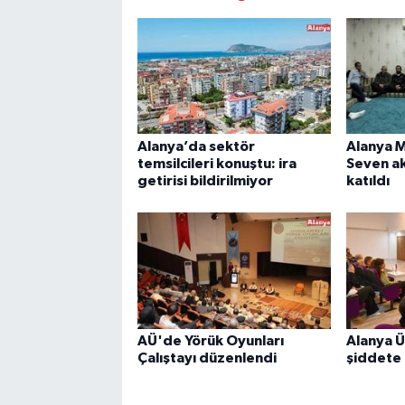
Alanya’da sektör
Alanya 
temsilcileri konuştu: ira
Seven a
getirisi bildirilmiyor
katıldı
AÜ'de Yörük Oyunları
Alanya Ü
Çalıştayı düzenlendi
şiddete 