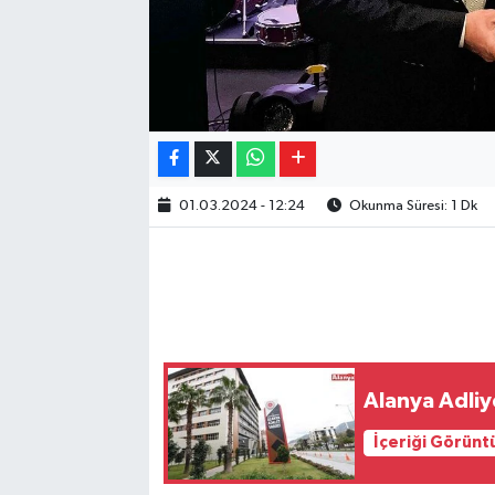
01.03.2024 - 12:24
Okunma Süresi: 1 Dk
Alanya Adliy
İçeriği Görünt