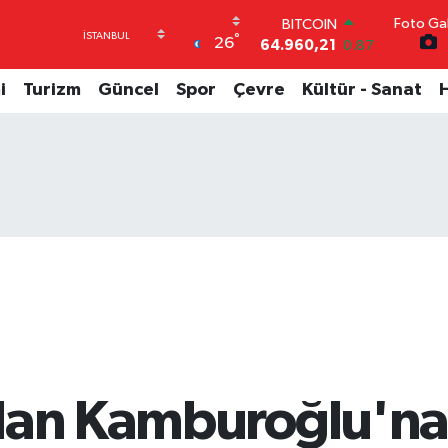
BITCOIN
Foto Gal
°
64.960,21
0.87
26
DOLAR
47,7436
0.18
i
Turizm
Güncel
Spor
Çevre
Kültür - Sanat
EURO
55,2510
0.32
STERLİN
64,4811
0.38
GRAM ALTIN
6660.55
0.03
BİST100
13.779
-14
dan Kamburoğlu'na