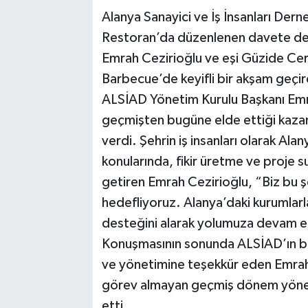
Alanya Sanayici ve İş İnsanları Der
Restoran’da düzenlenen davete dern
Emrah Cezirioğlu ve eşi Güzide Ceri
Barbecue’de keyifli bir akşam geçir
ALSİAD Yönetim Kurulu Başkanı Emr
geçmişten bugüne elde ettiği kazanı
verdi. Şehrin iş insanları olarak Al
konularında, fikir üretme ve proje s
getiren Emrah Cezirioğlu, “Biz bu 
hedefliyoruz. Alanya’daki kurumlarl
desteğini alarak yolumuza devam 
Konuşmasının sonunda ALSİAD’ın bi
ve yönetimine teşekkür eden Emra
görev almayan geçmiş dönem yöneti
etti.