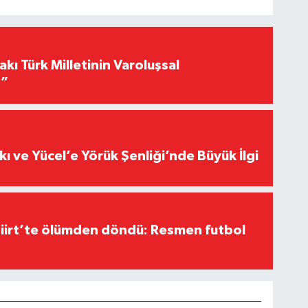
akı Türk Milletinin Varoluşsal
r”
kı ve Yücel’e Yörük Şenliği’nde Büyük İlgi
Siirt’te ölümden döndü: Resmen futbol