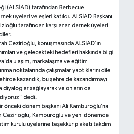
neği (ALSİAD) tarafından Berbecue
ek üyeleri ve eşleri katıldı. ALSİAD Başkanı
zioğlu tarafından karşılanan dernek üyeleri
diler.
ah Cezirioğlu, konuşmasında ALSİAD’ın
mları ve gelecekteki hedefleri hakkında bilgi
anya’da ulaşım, markalaşma ve eğitim
unma noktalarında çalışmalar yaptıklarını dile
şehirde kazandık, bu şehre de kazandırmayı
a diyaloglar sağlayarak ve onların da
ediyoruz” dedi.
r önceki dönem başkanı Ali Kamburoğlu’na
h Cezirioğlu, Kamburoğlu ve yeni dönemde
m kurulu üyelerine teşekkür plaketi takdim