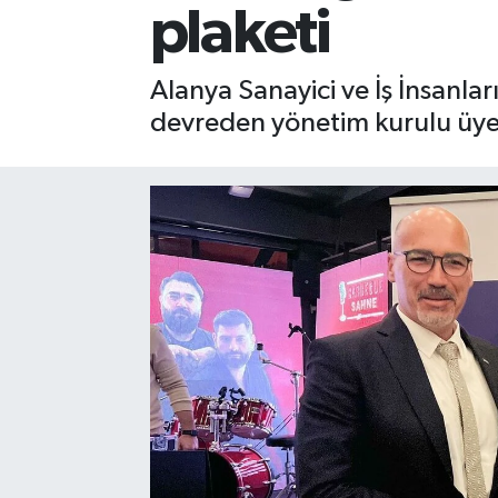
plaketi
Gizlilik İlkeleri - Privacy Policy
Alanya Sanayici ve İş İnsanlar
Güncel
devreden yönetim kurulu üyeler
Gündem
Politika
Spor
Turizm