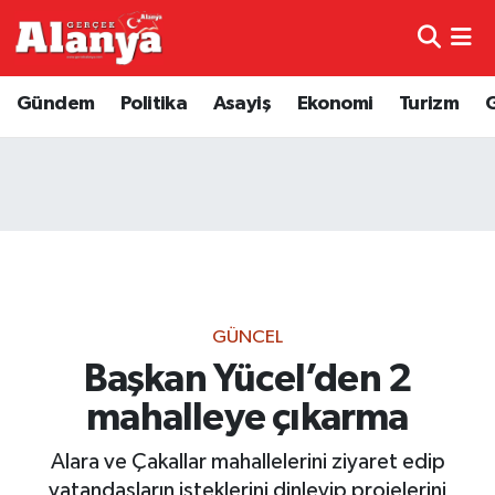
E-Gazete
Hava Durumu
Gündem
Politika
Asayiş
Ekonomi
Turizm
Genel
Trafik Durumu
Bilim
Süper Lig Puan Durumu ve Fikstür
Bilim ve Teknoloji
Tüm Manşetler
Bölge
Son Dakika Haberleri
GÜNCEL
Diğer
Haber Arşivi
Başkan Yücel’den 2
mahalleye çıkarma
Dünya
Alara ve Çakallar mahallelerini ziyaret edip
Ekonomi
vatandaşların isteklerini dinleyip projelerini