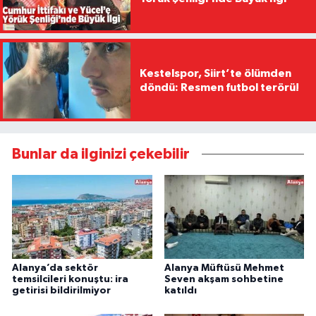
Kestelspor, Siirt’te ölümden
döndü: Resmen futbol terörü!
Bunlar da ilginizi çekebilir
Alanya’da sektör
Alanya Müftüsü Mehmet
temsilcileri konuştu: ira
Seven akşam sohbetine
getirisi bildirilmiyor
katıldı