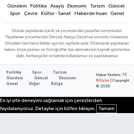
Gündem
Politika
Asayiş
Ekonomi
Turizm
Güncel
Spor
Çevre
Kültür - Sanat
Haberde İnsan
Genel
Sitede yayınlanan içerik ve yorumlardan yazarları sorumludur.
Yayınlanan yorumlardan Gerçek Alanya Gazetesi sorumlu tutulamaz.
Sitedeki tüm harici linkler ayrı bir sayfada açılır. Sitemizde yayınlanan
haber, köşe yazıları ve fotoğraflar izin alınmaksızın kaynak gösterilse
dahi, herhangi bir ortamda kullanılamaz ve yayınlanamaz
Politika
Spor
Turizm
Haber Yazılımı:
TE
Gündem
Güncel
Ekonomi
Bilişim
| Copyright
Genel
Diğer
Bölge
© 2026
En iyi site deneyimi sağlamak için çerezlerden
faydalanıyoruz. Detaylar için lütfen tıklayın.
Tamam