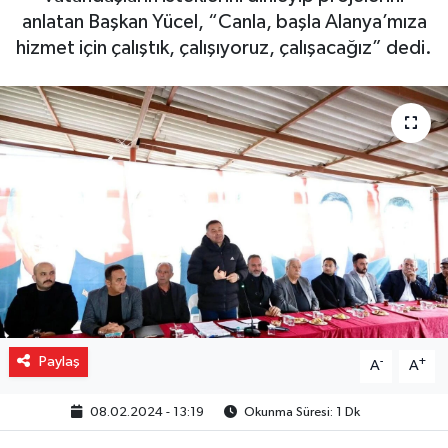
anlatan Başkan Yücel, “Canla, başla Alanya’mıza
Gizlilik İlkeleri - Privacy Policy
hizmet için çalıştık, çalışıyoruz, çalışacağız” dedi.
Güncel
Gündem
Politika
Spor
Turizm
Paylaş
-
+
A
A
08.02.2024 - 13:19
Okunma Süresi: 1 Dk