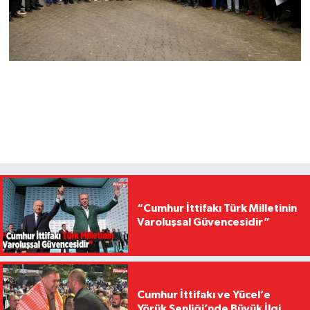
“Cumhur İttifakı Türk Milletinin
Varoluşsal Güvencesidir”
Cumhur İttifakı ve Yücel’e
Yörük Şenliği’nde Büyük İlgi