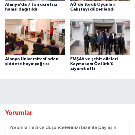
Alanya’da 7 ton ücretsiz
AÜ'de Yörük Oyunları
hamsi dağıtıldı
Çalıştayı düzenlendi
Alanya Üniversitesi’nden
EMŞAV ve şehit aileleri
şiddete hayır çağrısı
Kaymakam Öztürk'ü
ziyaret etti
Yorumlar