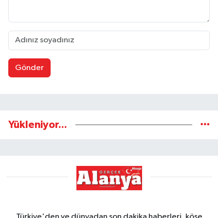
Gönder
Yükleniyor...
Türkiye'den ve dünyadan son dakika haberleri, köşe