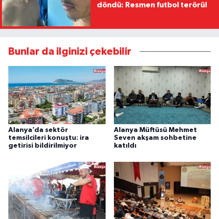
döndü: Resmen futbol terörü!
Bunlar da ilginizi çekebilir
Alanya’da sektör
Alanya Müftüsü Mehmet
temsilcileri konuştu: ira
Seven akşam sohbetine
getirisi bildirilmiyor
katıldı