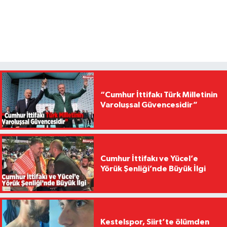
“Cumhur İttifakı Türk Milletinin
Varoluşsal Güvencesidir”
Cumhur İttifakı ve Yücel’e
Yörük Şenliği’nde Büyük İlgi
Kestelspor, Siirt’te ölümden