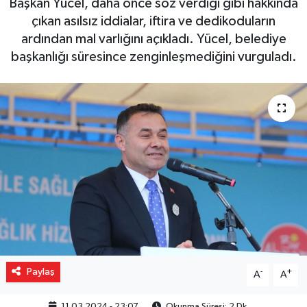
Başkan Yücel, daha önce söz verdiği gibi hakkında
çıkan asılsız iddialar, iftira ve dedikoduların
Gizlilik İlkeleri - Privacy Policy
ardından mal varlığını açıkladı. Yücel, belediye
başkanlığı süresince zenginleşmediğini vurguladı.
Güncel
Gündem
Politika
Spor
Turizm
Paylaş
-
+
A
A
11.03.2024 - 23:07
Okunma Süresi: 2 Dk