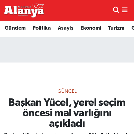
E-Gazete
Hava Durumu
Gündem
Politika
Asayiş
Ekonomi
Turizm
Genel
Trafik Durumu
Bilim
Süper Lig Puan Durumu ve Fikstür
Bilim ve Teknoloji
Tüm Manşetler
Bölge
Son Dakika Haberleri
GÜNCEL
Diğer
Haber Arşivi
Başkan Yücel, yerel seçim
öncesi mal varlığını
Dünya
açıkladı
Ekonomi