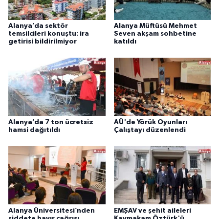
Alanya’da sektör
Alanya Müftüsü Mehmet
temsilcileri konuştu: ira
Seven akşam sohbetine
getirisi bildirilmiyor
katıldı
Alanya’da 7 ton ücretsiz
AÜ'de Yörük Oyunları
hamsi dağıtıldı
Çalıştayı düzenlendi
Alanya Üniversitesi’nden
EMŞAV ve şehit aileleri
şiddete hayır çağrısı
Kaymakam Öztürk'ü