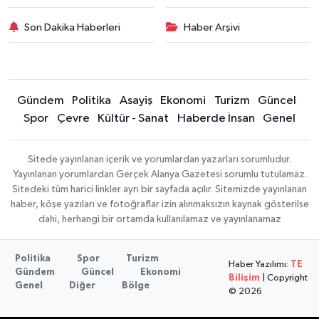
Son Dakika Haberleri
Haber Arşivi
Gündem
Politika
Asayiş
Ekonomi
Turizm
Güncel
Spor
Çevre
Kültür - Sanat
Haberde İnsan
Genel
Sitede yayınlanan içerik ve yorumlardan yazarları sorumludur.
Yayınlanan yorumlardan Gerçek Alanya Gazetesi sorumlu tutulamaz.
Sitedeki tüm harici linkler ayrı bir sayfada açılır. Sitemizde yayınlanan
haber, köşe yazıları ve fotoğraflar izin alınmaksızın kaynak gösterilse
dahi, herhangi bir ortamda kullanılamaz ve yayınlanamaz
Politika
Spor
Turizm
Haber Yazılımı:
TE
Gündem
Güncel
Ekonomi
Bilişim
| Copyright
Genel
Diğer
Bölge
© 2026