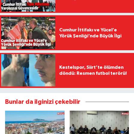
Cumhur İttifakı ve Yücel’e
Yörük Şenliği’nde Büyük İlgi
Kestelspor, Siirt’te ölümden
döndü: Resmen futbol terörü!
Bunlar da ilginizi çekebilir