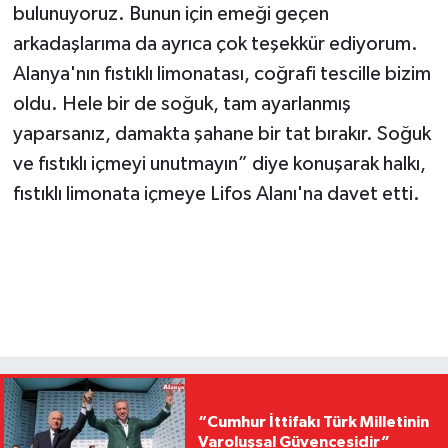
bulunuyoruz. Bunun için emeği geçen
arkadaşlarıma da ayrıca çok teşekkür ediyorum.
Alanya'nın fıstıklı limonatası, coğrafi tescille bizim
oldu. Hele bir de soğuk, tam ayarlanmış
yaparsanız, damakta şahane bir tat bırakır. Soğuk
ve fıstıklı içmeyi unutmayın” diye konuşarak halkı,
fıstıklı limonata içmeye Lifos Alanı'na davet etti.
“Cumhur İttifakı Türk Milletinin
Varoluşsal Güvencesidir”