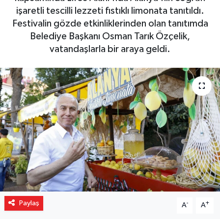
işaretli tescilli lezzeti fıstıklı limonata tanıtıldı.
Gizlilik İlkeleri - Privacy Policy
Festivalin gözde etkinliklerinden olan tanıtımda
Belediye Başkanı Osman Tarık Özçelik,
Güncel
vatandaşlarla bir araya geldi.
Gündem
Politika
Spor
Turizm
Paylaş
-
+
A
A