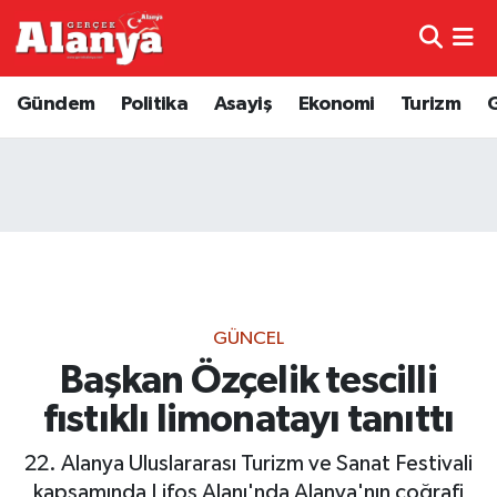
E-Gazete
Hava Durumu
Gündem
Politika
Asayiş
Ekonomi
Turizm
Genel
Trafik Durumu
Bilim
Süper Lig Puan Durumu ve Fikstür
Bilim ve Teknoloji
Tüm Manşetler
Bölge
Son Dakika Haberleri
GÜNCEL
Diğer
Haber Arşivi
Başkan Özçelik tescilli
fıstıklı limonatayı tanıttı
Dünya
22. Alanya Uluslararası Turizm ve Sanat Festivali
Ekonomi
kapsamında Lifos Alanı'nda Alanya'nın coğrafi