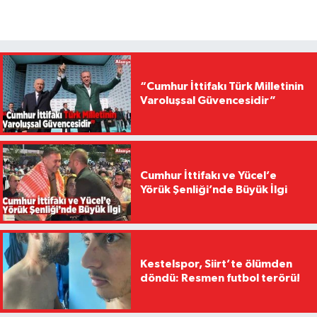
“Cumhur İttifakı Türk Milletinin
Varoluşsal Güvencesidir”
Cumhur İttifakı ve Yücel’e
Yörük Şenliği’nde Büyük İlgi
Kestelspor, Siirt’te ölümden
döndü: Resmen futbol terörü!