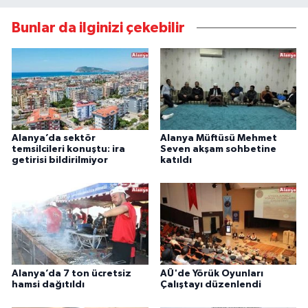
Bunlar da ilginizi çekebilir
Alanya’da sektör
Alanya Müftüsü Mehmet
temsilcileri konuştu: ira
Seven akşam sohbetine
getirisi bildirilmiyor
katıldı
Alanya’da 7 ton ücretsiz
AÜ'de Yörük Oyunları
hamsi dağıtıldı
Çalıştayı düzenlendi