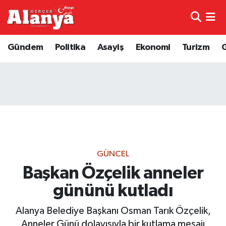
E-Gazete
Hava Durumu
Gündem
Politika
Asayiş
Ekonomi
Turizm
Genel
Trafik Durumu
Bilim
Süper Lig Puan Durumu ve Fikstür
Bilim ve Teknoloji
Tüm Manşetler
Bölge
Son Dakika Haberleri
GÜNCEL
Diğer
Haber Arşivi
Başkan Özçelik anneler
gününü kutladı
Dünya
Alanya Belediye Başkanı Osman Tarık Özçelik,
Ekonomi
Anneler Günü dolayısıyla bir kutlama mesajı