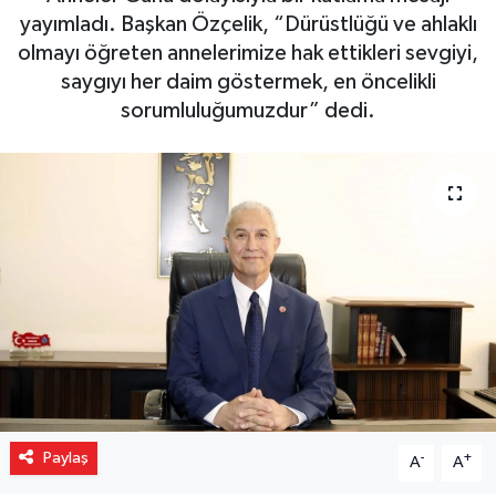
yayımladı. Başkan Özçelik, “Dürüstlüğü ve ahlaklı
Gizlilik İlkeleri - Privacy Policy
olmayı öğreten annelerimize hak ettikleri sevgiyi,
saygıyı her daim göstermek, en öncelikli
Güncel
sorumluluğumuzdur” dedi.
Gündem
Politika
Spor
Turizm
Paylaş
-
+
A
A