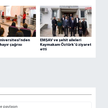
niversitesi’nden
EMŞAV ve şehit aileleri
hayır çağrısı
Kaymakam Öztürk'ü ziyaret
etti