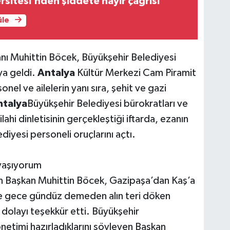
rsitesi’nden şiddete hayır çağrısı
üle
nı Muhittin Böcek, Büyükşehir Belediyesi
ya geldi.
Antalya
Kültür Merkezi Cam Piramit
nel ve ailelerin yanı sıra, şehit ve gazi
ntalya
Büyükşehir Belediyesi bürokratları ve
lahi dinletisinin gerçekleştiği iftarda, ezanın
diyesi personeli oruçlarını açtı.
 yaşıyorum
en Başkan Muhittin Böcek, Gazipaşa’dan Kaş’a
de gece gündüz demeden alın teri döken
dolayı teşekkür etti. Büyükşehir
etimi hazırladıklarını söyleyen Başkan