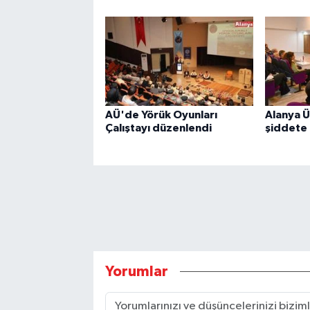
AÜ'de Yörük Oyunları
Alanya Ü
Çalıştayı düzenlendi
şiddete 
Yorumlar