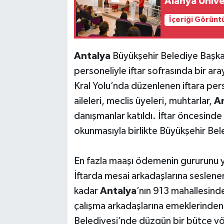
Alanya Ünive
İçeriği Görünt
Antalya
Büyükşehir Belediye Başka
personeliyle iftar sofrasında bir ara
Kral Yolu’nda düzenlenen iftara perso
aileleri, meclis üyeleri, muhtarlar,
A
danışmanlar katıldı. İftar öncesinde i
okunmasıyla birlikte Büyükşehir Bele
En fazla maaşı ödemenin gururunu
İftarda mesai arkadaşlarına seslen
kadar
Antalya
’nın 913 mahallesin
çalışma arkadaşlarına emeklerinden 
Belediyesi’nde düzgün bir bütçe yön