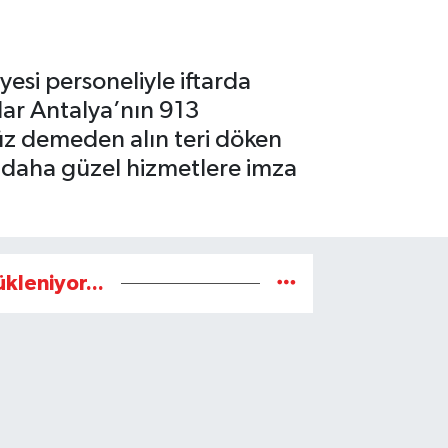
esi personeliyle iftarda
dar Antalya’nın 913
üz demeden alın teri döken
 daha güzel hizmetlere imza
ükleniyor...