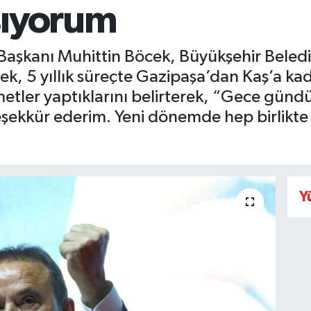
şıyorum
aşkanı Muhittin Böcek, Büyükşehir Belediy
k, 5 yıllık süreçte Gazipaşa’dan Kaş’a ka
etler yaptıklarını belirterek, “Gece günd
şekkür ederim. Yeni dönemde hep birlikte
Y