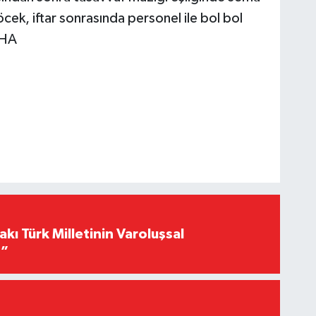
öcek, iftar sonrasında personel ile bol bol
İHA
akı Türk Milletinin Varoluşsal
r”