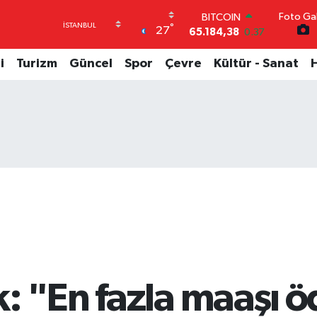
Foto Gal
DOLAR
°
27
47,7239
0.01
EURO
55,1823
-0.06
i
Turizm
Güncel
Spor
Çevre
Kültür - Sanat
STERLİN
64,4329
-0.02
GRAM ALTIN
6664.02
0.05
BİST100
13.779
-14
BITCOIN
65.184,38
0.37
: "En fazla maaşı 