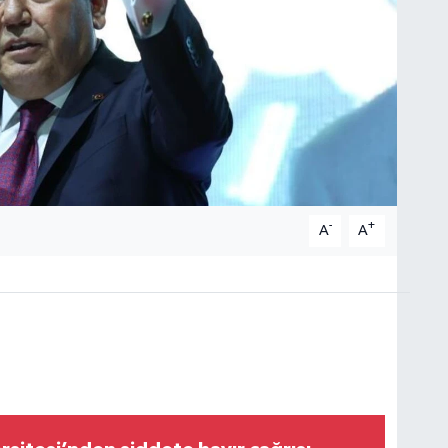
-
+
A
A