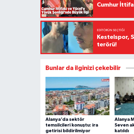
Cumhur İttifa
EDITÖRÜN SEÇTIĞI
Kestelspor, 
terörü!
Bunlar da ilginizi çekebilir
Alanya’da sektör
Alanya 
temsilcileri konuştu: ira
Seven a
getirisi bildirilmiyor
katıldı