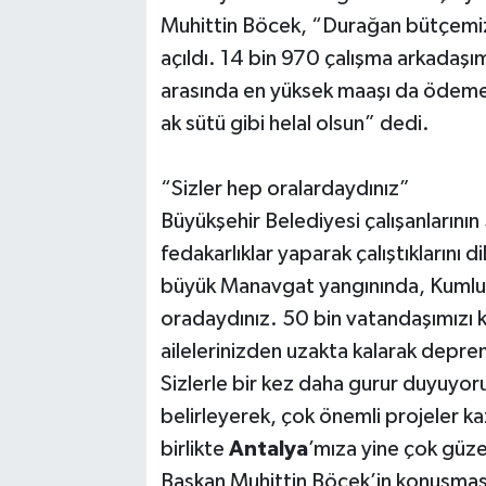
Muhittin Böcek, “Durağan bütçemiz 
açıldı. 14 bin 970 çalışma arkadaşı
arasında en yüksek maaşı da ödeme
ak sütü gibi helal olsun” dedi.
“Sizler hep oralardaydınız”
Büyükşehir Belediyesi çalışanlarını
fedakarlıklar yaparak çalıştıklarını
büyük Manavgat yangınında, Kumluc
oradaydınız. 50 bin vatandaşımızı
ailelerinizden uzakta kalarak depre
Sizlerle bir kez daha gurur duyuyo
belirleyerek, çok önemli projeler k
birlikte
Antalya
’mıza yine çok güz
Başkan Muhittin Böcek’in konuşmas