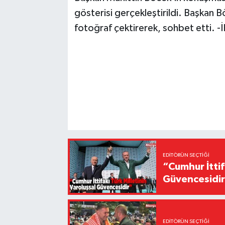
gösterisi gerçekleştirildi. Başkan B
fotoğraf çektirerek, sohbet etti. -
EDITÖRÜN SEÇTIĞI
“Cumhur İttif
Güvencesidi
EDITÖRÜN SEÇTIĞI