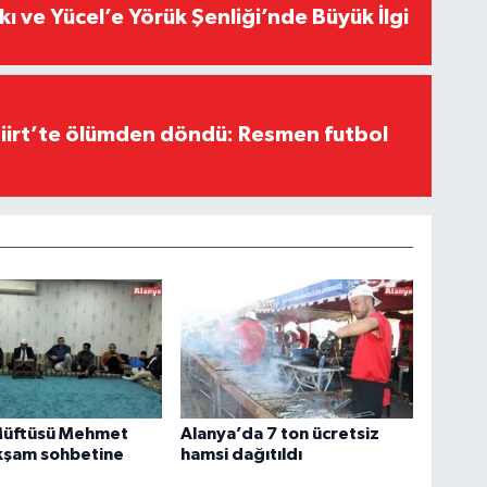
kı ve Yücel’e Yörük Şenliği’nde Büyük İlgi
Siirt’te ölümden döndü: Resmen futbol
Müftüsü Mehmet
Alanya’da 7 ton ücretsiz
kşam sohbetine
hamsi dağıtıldı