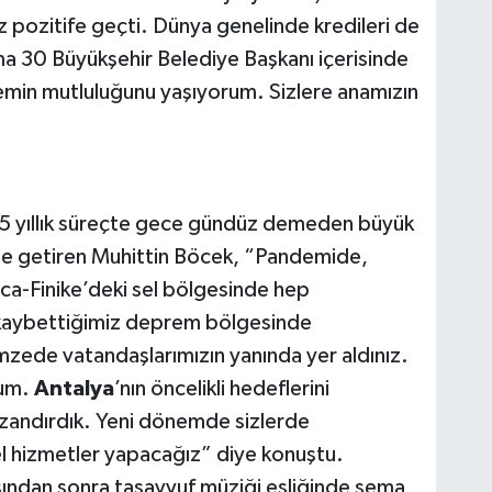
pozitife geçti. Dünya genelinde kredileri de
ma 30 Büyükşehir Belediye Başkanı içerisinde
min mutluluğunu yaşıyorum. Sizlere anamızın
n 5 yıllık süreçte gece gündüz demeden büyük
 dile getiren Muhittin Böcek, “Pandemide,
a-Finike’deki sel bölgesinde hep
 kaybettiğimiz deprem bölgesinde
mzede vatandaşlarımızın yanında yer aldınız.
rum.
Antalya
’nın öncelikli hedeflerini
azandırdık. Yeni dönemde sizlerde
el hizmetler yapacağız” diye konuştu.
ından sonra tasavvuf müziği eşliğinde sema