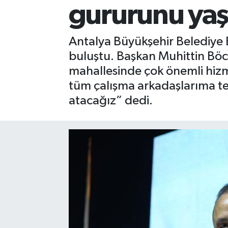
gururunu ya
Gizlilik İlkeleri - Privacy Policy
Antalya Büyükşehir Belediye B
Güncel
buluştu. Başkan Muhittin Böce
mahallesinde çok önemli hizm
Gündem
tüm çalışma arkadaşlarıma te
Politika
atacağız” dedi.
Spor
Turizm