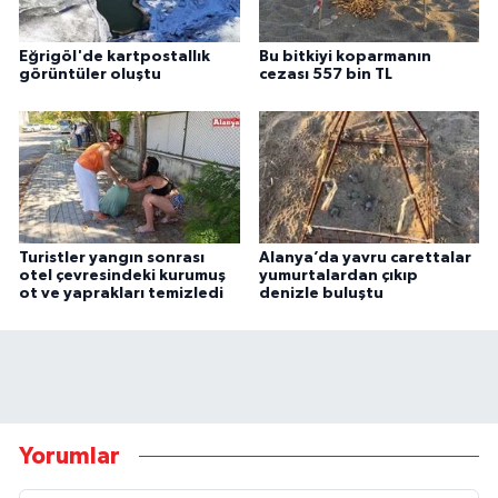
Eğrigöl'de kartpostallık
Bu bitkiyi koparmanın
görüntüler oluştu
cezası 557 bin TL
Turistler yangın sonrası
Alanya’da yavru carettalar
otel çevresindeki kurumuş
yumurtalardan çıkıp
ot ve yaprakları temizledi
denizle buluştu
Yorumlar