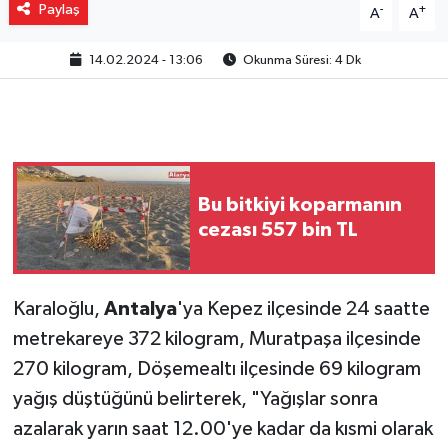
Paylaş
-
+
A
A
14.02.2024 - 13:06
Okunma Süresi: 4 Dk
Bu bitkiyi koparmanın
cezası 557 bin TL
Karaloğlu,
Antalya
'ya Kepez ilçesinde 24 saatte
metrekareye 372 kilogram, Muratpaşa ilçesinde
270 kilogram, Döşemealtı ilçesinde 69 kilogram
yağış düştüğünü belirterek, "Yağışlar sonra
azalarak yarın saat 12.00'ye kadar da kısmi olarak