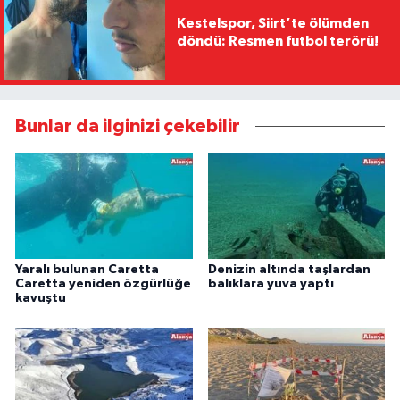
Kestelspor, Siirt’te ölümden
döndü: Resmen futbol terörü!
Bunlar da ilginizi çekebilir
Yaralı bulunan Caretta
Denizin altında taşlardan
Caretta yeniden özgürlüğe
balıklara yuva yaptı
kavuştu