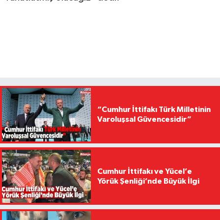
“Cumhur İttifakı Türk Milletinin
Varoluşsal Güvencesidir”
Cumhur İttifakı ve Yücel’e
Yörük Şenliği’nde Büyük İlgi