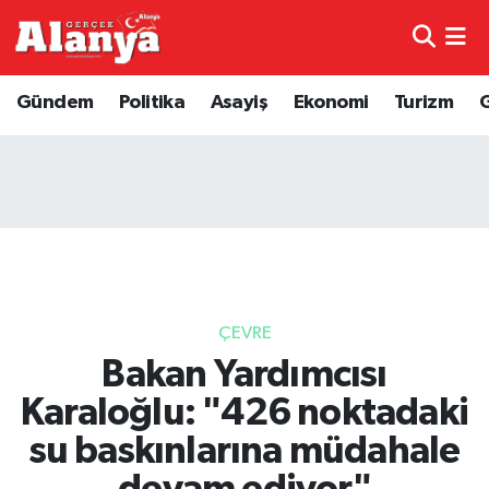
E-Gazete
Hava Durumu
Gündem
Politika
Asayiş
Ekonomi
Turizm
Genel
Trafik Durumu
Bilim
Süper Lig Puan Durumu ve Fikstür
Bilim ve Teknoloji
Tüm Manşetler
Bölge
Son Dakika Haberleri
ÇEVRE
Diğer
Haber Arşivi
Bakan Yardımcısı
Karaloğlu: "426 noktadaki
Dünya
su baskınlarına müdahale
Ekonomi