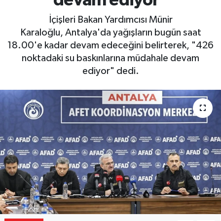
devam ediyor"
Gizlilik İlkeleri - Privacy Policy
İçişleri Bakan Yardımcısı Münir
Karaloğlu, Antalya'da yağışların bugün saat
Güncel
18.00'e kadar devam edeceğini belirterek, "426
noktadaki su baskınlarına müdahale devam
Gündem
ediyor" dedi.
Politika
Spor
Turizm