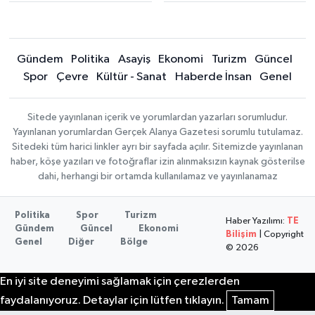
Gündem
Politika
Asayiş
Ekonomi
Turizm
Güncel
Spor
Çevre
Kültür - Sanat
Haberde İnsan
Genel
Sitede yayınlanan içerik ve yorumlardan yazarları sorumludur.
Yayınlanan yorumlardan Gerçek Alanya Gazetesi sorumlu tutulamaz.
Sitedeki tüm harici linkler ayrı bir sayfada açılır. Sitemizde yayınlanan
haber, köşe yazıları ve fotoğraflar izin alınmaksızın kaynak gösterilse
dahi, herhangi bir ortamda kullanılamaz ve yayınlanamaz
Politika
Spor
Turizm
Haber Yazılımı:
TE
Gündem
Güncel
Ekonomi
Bilişim
| Copyright
Genel
Diğer
Bölge
© 2026
En iyi site deneyimi sağlamak için çerezlerden
faydalanıyoruz. Detaylar için lütfen tıklayın.
Tamam