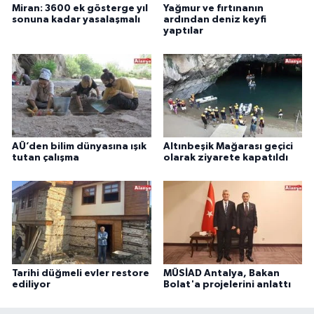
Miran: 3600 ek gösterge yıl
Yağmur ve fırtınanın
sonuna kadar yasalaşmalı
ardından deniz keyfi
yaptılar
AÜ’den bilim dünyasına ışık
Altınbeşik Mağarası geçici
tutan çalışma
olarak ziyarete kapatıldı
Tarihi düğmeli evler restore
MÜSİAD Antalya, Bakan
ediliyor
Bolat'a projelerini anlattı