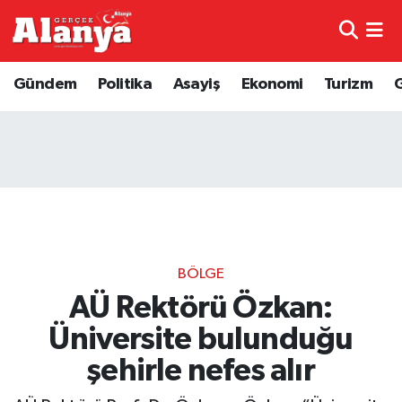
E-Gazete
Hava Durumu
Gündem
Politika
Asayiş
Ekonomi
Turizm
Genel
Trafik Durumu
Bilim
Süper Lig Puan Durumu ve Fikstür
Bilim ve Teknoloji
Tüm Manşetler
Bölge
Son Dakika Haberleri
BÖLGE
Diğer
Haber Arşivi
AÜ Rektörü Özkan:
Üniversite bulunduğu
Dünya
şehirle nefes alır
Ekonomi