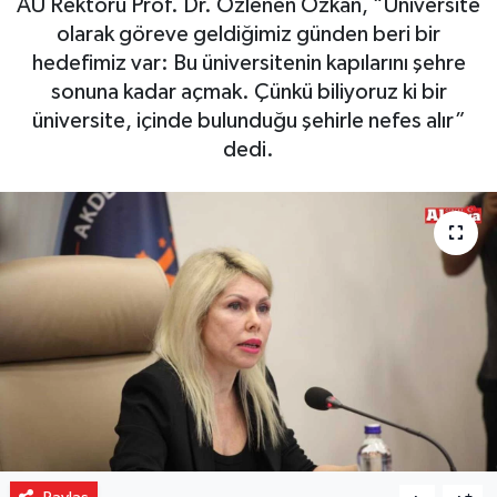
AÜ Rektörü Prof. Dr. Özlenen Özkan, “Üniversite
olarak göreve geldiğimiz günden beri bir
Gizlilik İlkeleri - Privacy Policy
hedefimiz var: Bu üniversitenin kapılarını şehre
sonuna kadar açmak. Çünkü biliyoruz ki bir
Güncel
üniversite, içinde bulunduğu şehirle nefes alır”
dedi.
Gündem
Politika
Spor
Turizm