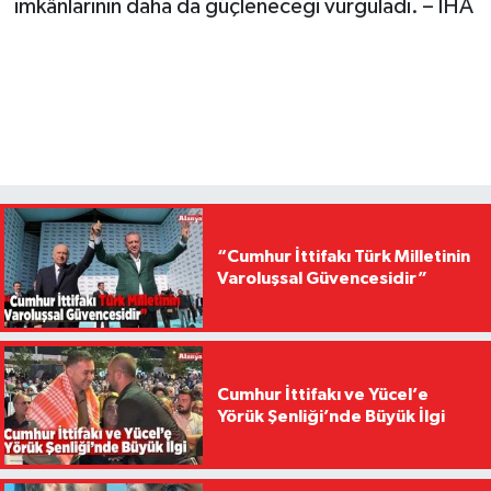
imkânlarının daha da güçleneceği vurguladı. – İHA
“Cumhur İttifakı Türk Milletinin
Varoluşsal Güvencesidir”
Cumhur İttifakı ve Yücel’e
Yörük Şenliği’nde Büyük İlgi