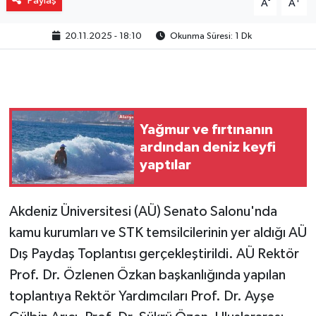
Paylaş
-
+
A
A
20.11.2025 - 18:10
Okunma Süresi: 1 Dk
Yağmur ve fırtınanın
ardından deniz keyfi
yaptılar
Akdeniz Üniversitesi (AÜ) Senato Salonu'nda
kamu kurumları ve STK temsilcilerinin yer aldığı AÜ
Dış Paydaş Toplantısı gerçekleştirildi. AÜ Rektör
Prof. Dr. Özlenen Özkan başkanlığında yapılan
toplantıya Rektör Yardımcıları Prof. Dr. Ayşe