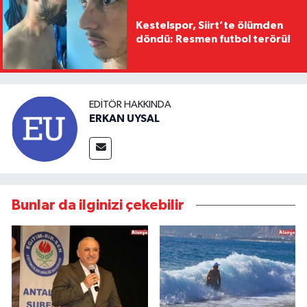
Kestelspor, Siirt’te ölümden
döndü: Resmen futbol terörü!
EDITÖR HAKKINDA
ERKAN UYSAL
Bunlar da ilginizi çekebilir