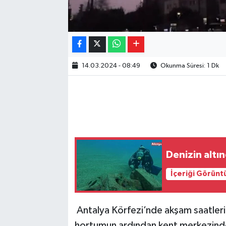
14.03.2024 - 08:49
Okunma Süresi: 1 Dk
Denizin altı
İçeriği Görünt
Antalya Körfezi’nde akşam saatleri
hortumun ardından kent merkezinde 