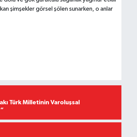
akan şimşekler görsel şölen sunarken, o anlar
akı Türk Milletinin Varoluşsal
r”