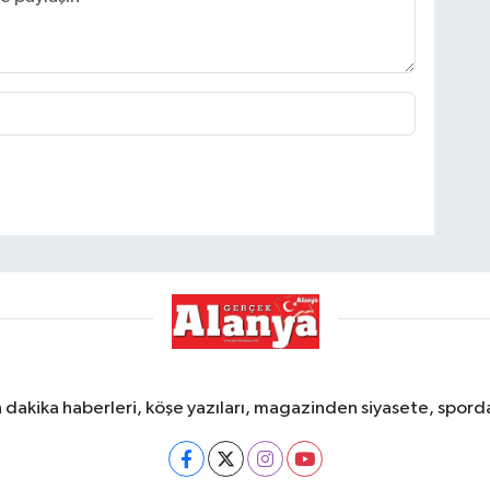
dakika haberleri, köşe yazıları, magazinden siyasete, spor