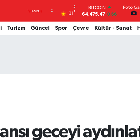
Foto Gal
DOLAR
°
31
47,5971
0.05
EURO
55,1336
0.18
i
Turizm
Güncel
Spor
Çevre
Kültür - Sanat
STERLİN
64,2534
0.22
GRAM ALTIN
6518.23
0.39
BİST100
13.703
0
BITCOIN
64.475,47
0.66
ansı geceyi aydınlat