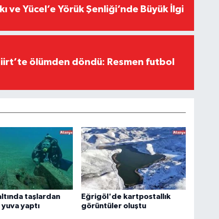
kı ve Yücel’e Yörük Şenliği’nde Büyük İlgi
Siirt’te ölümden döndü: Resmen futbol
altında taşlardan
Eğrigöl'de kartpostallık
a yuva yaptı
görüntüler oluştu