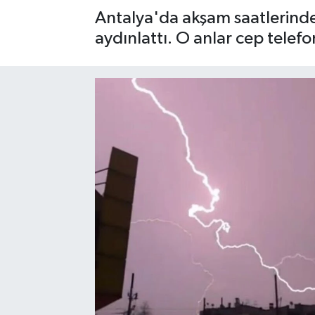
Antalya'da akşam saatlerinde
Gizlilik İlkeleri - Privacy Policy
aydınlattı. O anlar cep telef
Güncel
Gündem
Politika
Spor
Turizm