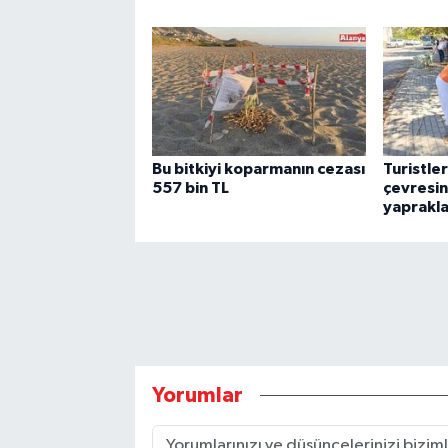
Bu bitkiyi koparmanın cezası
Turistle
557 bin TL
çevresin
yaprakla
Yorumlar