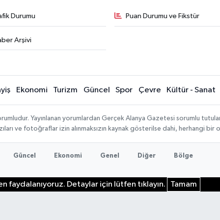
afik Durumu
Puan Durumu ve Fikstür
ber Arşivi
yiş
Ekonomi
Turizm
Güncel
Spor
Çevre
Kültür - Sanat
rumludur. Yayınlanan yorumlardan Gerçek Alanya Gazetesi sorumlu tutulamaz.
ıları ve fotoğraflar izin alınmaksızın kaynak gösterilse dahi, herhangi bir
Güncel
Ekonomi
Genel
Diğer
Bölge
n faydalanıyoruz. Detaylar için lütfen tıklayın.
Tamam