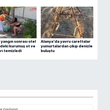
r yangın sonrası otel
Alanya’da yavru carettalar
deki kurumuş ot ve
yumurtalardan çıkıp denizle
rı temizledi
buluştu