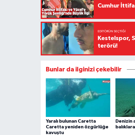
Cumhur İttifa
EDITÖRÜN SEÇTIĞI
Kestelspor, 
terörü!
Bunlar da ilginizi çekebilir
Yaralı bulunan Caretta
Denizin 
Caretta yeniden özgürlüğe
balıklar
kavuştu