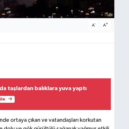
-
+
A
A
nda taşlardan balıklara yuva yaptı
üle
nde ortaya çıkan ve vatandaşları korkutan
dolu ve gök gürültülü sağanak yağmur etkili