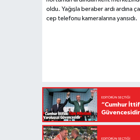
oldu. Yağışla beraber ardı ardına ç
cep telefonu kameralarına yansıdı.
EDITÖRÜN SEÇTIĞI
“Cumhur İttif
Güvencesidi
EDITÖRÜN SEÇTIĞI