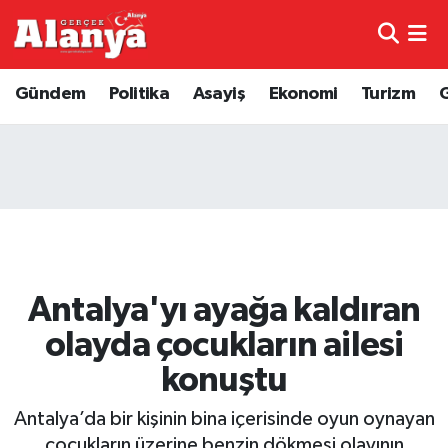
E-Gazete
Hava Durumu
Gündem
Politika
Asayiş
Ekonomi
Turizm
Genel
Trafik Durumu
Bilim
Süper Lig Puan Durumu ve Fikstür
Bilim ve Teknoloji
Tüm Manşetler
Bölge
Son Dakika Haberleri
Antalya'yı ayağa kaldıran
Diğer
Haber Arşivi
olayda çocukların ailesi
konuştu
Dünya
Antalya’da bir kişinin bina içerisinde oyun oynayan
Ekonomi
çocukların üzerine benzin dökmesi olayının