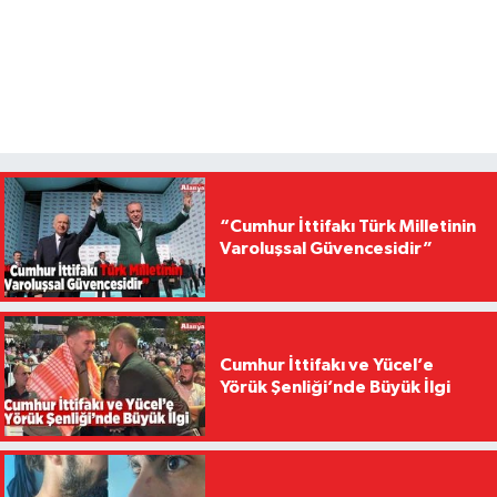
“Cumhur İttifakı Türk Milletinin
Varoluşsal Güvencesidir”
Cumhur İttifakı ve Yücel’e
Yörük Şenliği’nde Büyük İlgi