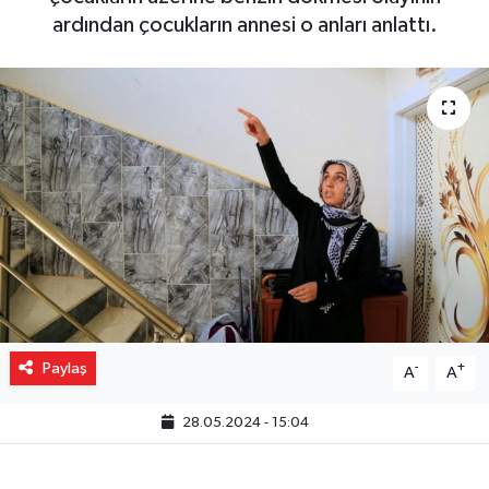
ardından çocukların annesi o anları anlattı.
Gizlilik İlkeleri - Privacy Policy
Güncel
Gündem
Politika
Spor
Turizm
Paylaş
-
+
A
A
28.05.2024 - 15:04