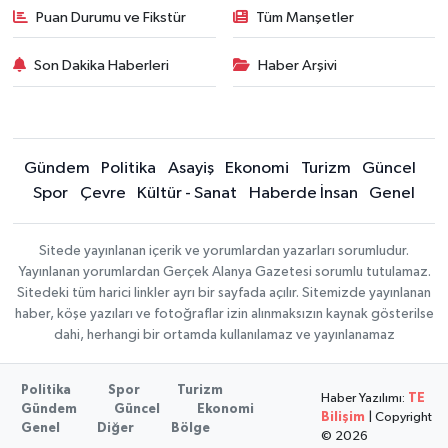
Puan Durumu ve Fikstür
Tüm Manşetler
Son Dakika Haberleri
Haber Arşivi
Gündem
Politika
Asayiş
Ekonomi
Turizm
Güncel
Spor
Çevre
Kültür - Sanat
Haberde İnsan
Genel
Sitede yayınlanan içerik ve yorumlardan yazarları sorumludur.
Yayınlanan yorumlardan Gerçek Alanya Gazetesi sorumlu tutulamaz.
Sitedeki tüm harici linkler ayrı bir sayfada açılır. Sitemizde yayınlanan
haber, köşe yazıları ve fotoğraflar izin alınmaksızın kaynak gösterilse
dahi, herhangi bir ortamda kullanılamaz ve yayınlanamaz
Politika
Spor
Turizm
Haber Yazılımı:
TE
Gündem
Güncel
Ekonomi
Bilişim
| Copyright
Genel
Diğer
Bölge
© 2026