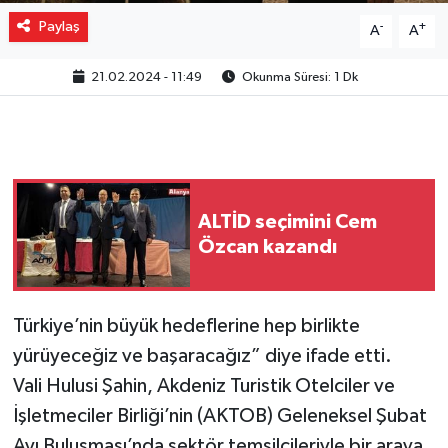
Paylaş
-
+
A
A
21.02.2024 - 11:49
Okunma Süresi: 1 Dk
ALTİD seçimini Cem
Özcan kazandı
Türkiye’nin büyük hedeflerine hep birlikte
yürüyeceğiz ve başaracağız” diye ifade etti.
Vali Hulusi Şahin, Akdeniz Turistik Otelciler ve
İşletmeciler Birliği’nin (AKTOB) Geleneksel Şubat
Ayı Buluşması’nda sektör temsilcileriyle bir araya