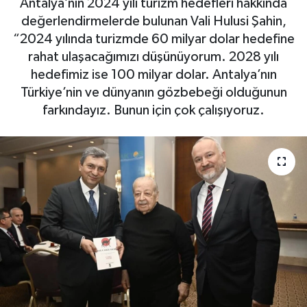
Antalya’nın 2024 yılı turizm hedefleri hakkında
değerlendirmelerde bulunan Vali Hulusi Şahin,
Gizlilik İlkeleri - Privacy Policy
“2024 yılında turizmde 60 milyar dolar hedefine
rahat ulaşacağımızı düşünüyorum. 2028 yılı
Güncel
hedefimiz ise 100 milyar dolar. Antalya’nın
Türkiye’nin ve dünyanın gözbebeği olduğunun
Gündem
farkındayız. Bunun için çok çalışıyoruz.
Politika
Spor
Turizm