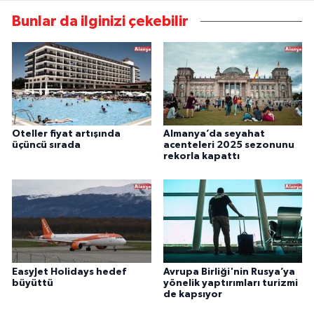
Bunlar da ilginizi çekebilir
Oteller fiyat artışında
Almanya’da seyahat
üçüncü sırada
acenteleri 2025 sezonunu
rekorla kapattı
EasyJet Holidays hedef
Avrupa Birliği'nin Rusya’ya
büyüttü
yönelik yaptırımları turizmi
de kapsıyor