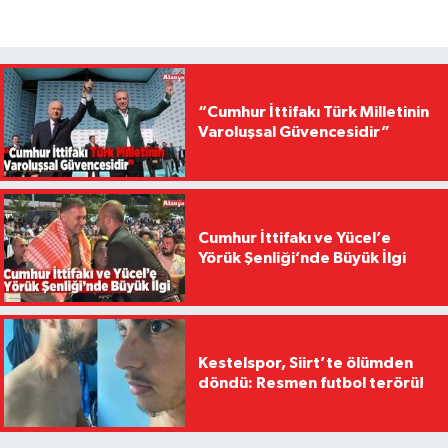
“Cumhur İttifakı Türk Milletinin
Varoluşsal Güvencesidir”
Cumhur İttifakı ve Yücel’e
Yörük Şenliği’nde Büyük İlgi
Kestelspor, Siirt’te ölümden
döndü: Resmen futbol terörü!