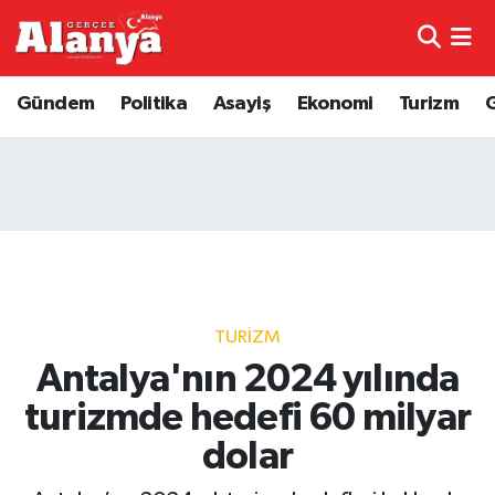
E-Gazete
Hava Durumu
Gündem
Politika
Asayiş
Ekonomi
Turizm
Genel
Trafik Durumu
Bilim
Süper Lig Puan Durumu ve Fikstür
Bilim ve Teknoloji
Tüm Manşetler
Bölge
Son Dakika Haberleri
TURIZM
Diğer
Haber Arşivi
Antalya'nın 2024 yılında
turizmde hedefi 60 milyar
Dünya
dolar
Ekonomi