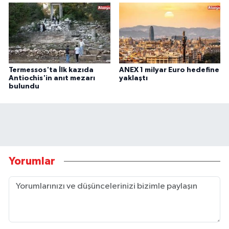
Termessos'ta İlk kazıda
ANEX 1 milyar Euro hedefine
Antiochis'in anıt mezarı
yaklaştı
bulundu
Yorumlar