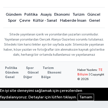
Gündem
Politika
Asayiş
Ekonomi
Turizm
Güncel
Spor
Çevre
Kültür - Sanat
Haberde İnsan
Genel
Sitede yayınlanan içerik ve yorumlardan yazarları sorumludur.
Yayınlanan yorumlardan Gerçek Alanya Gazetesi sorumlu tutulamaz.
Sitedeki tüm harici linkler ayrı bir sayfada açılır. Sitemizde yayınlanan
haber, köşe yazıları ve fotoğraflar izin alınmaksızın kaynak gösterilse
dahi, herhangi bir ortamda kullanılamaz ve yayınlanamaz
Politika
Spor
Turizm
Haber Yazılımı:
TE
Gündem
Güncel
Ekonomi
Bilişim
| Copyright
Genel
Diğer
Bölge
© 2026
En iyi site deneyimi sağlamak için çerezlerden
faydalanıyoruz. Detaylar için lütfen tıklayın.
Tamam