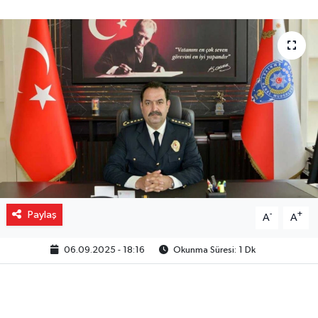
Gizlilik İlkeleri - Privacy Policy
Güncel
Gündem
Politika
Spor
Turizm
Paylaş
-
+
A
A
06.09.2025 - 18:16
Okunma Süresi: 1 Dk