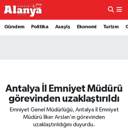
E-Gazete
Hava Durumu
Gündem
Politika
Asayiş
Ekonomi
Turizm
Genel
Trafik Durumu
Bilim
Süper Lig Puan Durumu ve Fikstür
Bilim ve Teknoloji
Tüm Manşetler
Bölge
Son Dakika Haberleri
Antalya İl Emniyet Müdürü
Diğer
Haber Arşivi
görevinden uzaklaştırıldı
Dünya
Emniyet Genel Müdürlüğü, Antalya İl Emniyet
Müdürü İlker Arslan’ın görevinden
Ekonomi
uzaklaştırıldığını duyurdu.