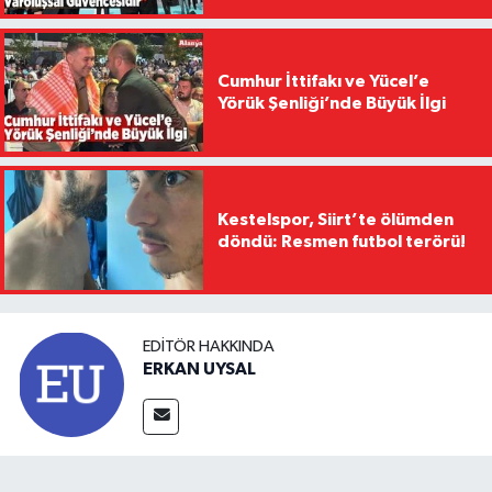
Cumhur İttifakı ve Yücel’e
Yörük Şenliği’nde Büyük İlgi
Kestelspor, Siirt’te ölümden
döndü: Resmen futbol terörü!
EDITÖR HAKKINDA
ERKAN UYSAL