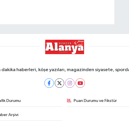
dakika haberleri, köşe yazıları, magazinden siyasete, spor
afik Durumu
Puan Durumu ve Fikstür
ber Arşivi