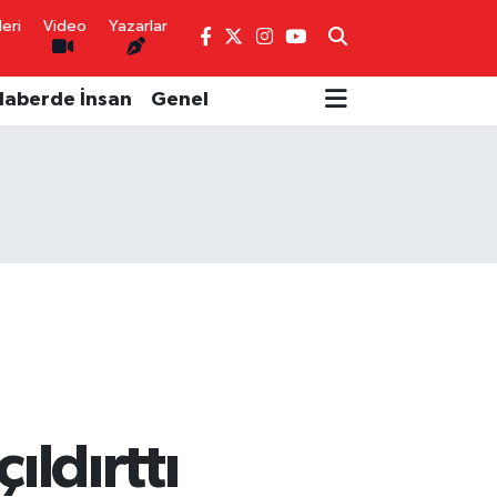
eri
Video
Yazarlar
Haberde İnsan
Genel
ıldırttı