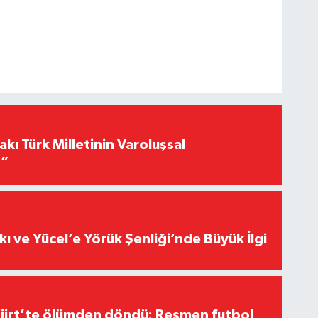
akı Türk Milletinin Varoluşsal
r”
kı ve Yücel’e Yörük Şenliği’nde Büyük İlgi
Siirt’te ölümden döndü: Resmen futbol