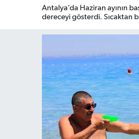
Antalya’da Haziran ayının başl
Gizlilik İlkeleri - Privacy Policy
dereceyi gösterdi. Sıcaktan b
Güncel
Gündem
Politika
Spor
Turizm