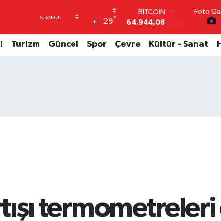
64.944,08
-0.18
Foto Gal
DOLAR
°
29
47,7436
0.18
EURO
i
Turizm
Güncel
Spor
Çevre
Kültür - Sanat
55,2510
0.32
STERLİN
64,4811
0.38
GRAM ALTIN
6660.55
0.03
BİST100
13.779
-14
rtışı termometreleri ç