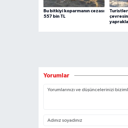
Bu bitkiyi koparmanın cezası
Turistle
557 bin TL
çevresin
yaprakla
Yorumlar