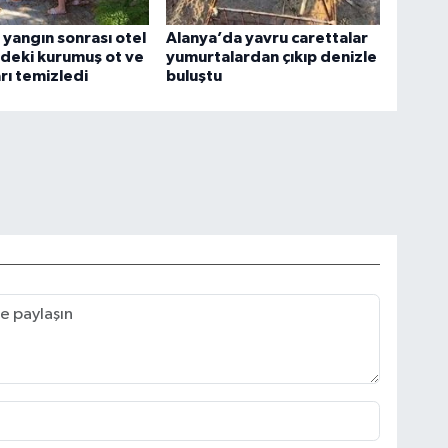
r yangın sonrası otel
Alanya’da yavru carettalar
deki kurumuş ot ve
yumurtalardan çıkıp denizle
rı temizledi
buluştu