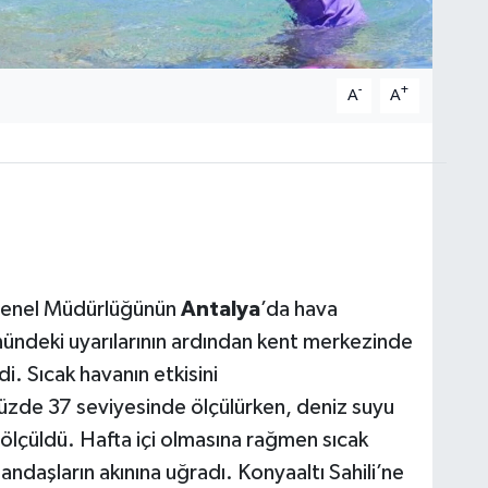
-
+
A
A
Genel Müdürlüğünün
Antalya
’da hava
önündeki uyarılarının ardından kent merkezinde
. Sıcak havanın etkisini
üzde 37 seviyesinde ölçülürken, deniz suyu
 ölçüldü. Hafta içi olmasına rağmen sıcak
tandaşların akınına uğradı. Konyaaltı Sahili’ne