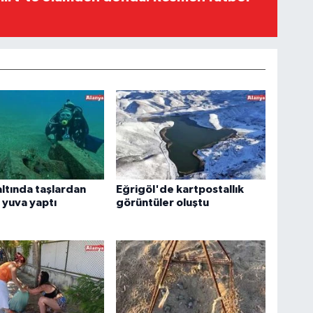
altında taşlardan
Eğrigöl'de kartpostallık
a yuva yaptı
görüntüler oluştu