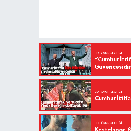
EDITÖRÜN SEÇTIĞI
“Cumhur İttif
Güvencesidi
EDITÖRÜN SEÇTIĞI
Cumhur İttifa
EDITÖRÜN SEÇTIĞI
Kestelspor, 