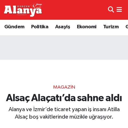
E-Gazete
Hava Durumu
Gündem
Politika
Asayiş
Ekonomi
Turizm
Genel
Trafik Durumu
Bilim
Süper Lig Puan Durumu ve Fikstür
Bilim ve Teknoloji
Tüm Manşetler
Bölge
Son Dakika Haberleri
MAGAZIN
Diğer
Haber Arşivi
Alsaç Alaçatı’da sahne aldı
Alanya ve İzmir’de ticaret yapan iş insanı Atilla
Dünya
Alsaç boş vakitlerinde müzikle uğraşıyor.
Ekonomi