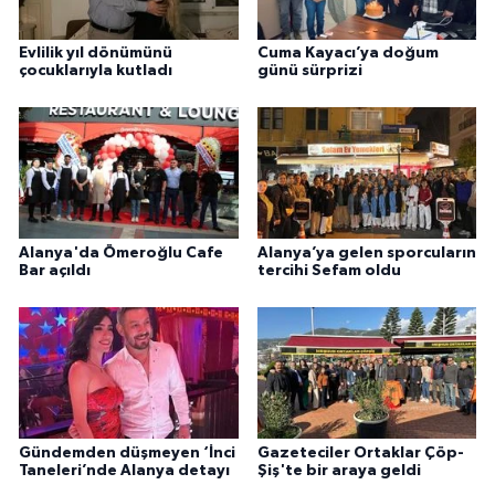
Evlilik yıl dönümünü
Cuma Kayacı’ya doğum
çocuklarıyla kutladı
günü sürprizi
Alanya'da Ömeroğlu Cafe
Alanya’ya gelen sporcuların
Bar açıldı
tercihi Sefam oldu
Gündemden düşmeyen ‘İnci
Gazeteciler Ortaklar Çöp-
Taneleri’nde Alanya detayı
Şiş'te bir araya geldi