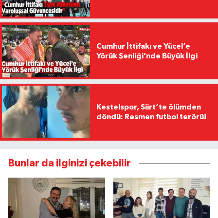
Cumhur İttifakı ve Yücel’e
Yörük Şenliği’nde Büyük İlgi
Kestelspor, Siirt’te ölümden
döndü: Resmen futbol terörü!
Bunlar da ilginizi çekebilir