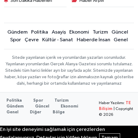
Son Dakika Haberleri
Haber Arşivi
Gündem
Politika
Asayiş
Ekonomi
Turizm
Güncel
Spor
Çevre
Kültür - Sanat
Haberde İnsan
Genel
Sitede yayınlanan içerik ve yorumlardan yazarları sorumludur.
Yayınlanan yorumlardan Gerçek Alanya Gazetesi sorumlu tutulamaz.
Sitedeki tüm harici linkler ayrı bir sayfada açılır. Sitemizde yayınlanan
haber, köşe yazıları ve fotoğraflar izin alınmaksızın kaynak gösterilse
dahi, herhangi bir ortamda kullanılamaz ve yayınlanamaz
Politika
Spor
Turizm
Haber Yazılımı:
TE
Gündem
Güncel
Ekonomi
Bilişim
| Copyright
Genel
Diğer
Bölge
© 2026
En iyi site deneyimi sağlamak için çerezlerden
faydalanıyoruz. Detaylar için lütfen tıklayın.
Tamam