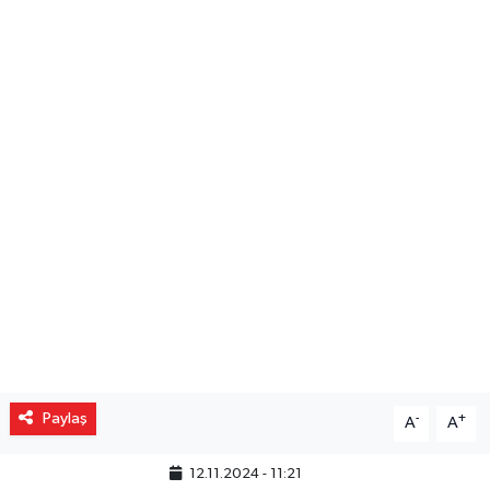
Gizlilik İlkeleri - Privacy Policy
Güncel
Gündem
Politika
Spor
Turizm
Paylaş
-
+
A
A
12.11.2024 - 11:21