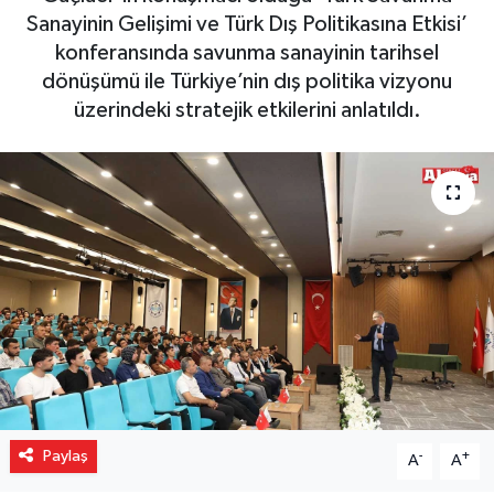
Sanayinin Gelişimi ve Türk Dış Politikasına Etkisi’
Gizlilik İlkeleri - Privacy Policy
konferansında savunma sanayinin tarihsel
dönüşümü ile Türkiye’nin dış politika vizyonu
Güncel
üzerindeki stratejik etkilerini anlatıldı.
Gündem
Politika
Spor
Turizm
Paylaş
-
+
A
A