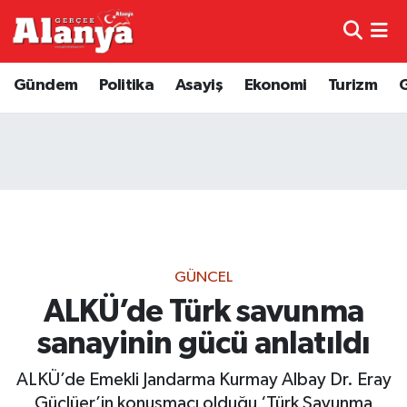
E-Gazete
Hava Durumu
Gündem
Politika
Asayiş
Ekonomi
Turizm
Genel
Trafik Durumu
Bilim
Süper Lig Puan Durumu ve Fikstür
Bilim ve Teknoloji
Tüm Manşetler
Bölge
Son Dakika Haberleri
GÜNCEL
Diğer
Haber Arşivi
ALKÜ’de Türk savunma
sanayinin gücü anlatıldı
Dünya
ALKÜ’de Emekli Jandarma Kurmay Albay Dr. Eray
Ekonomi
Güçlüer’in konuşmacı olduğu ‘Türk Savunma