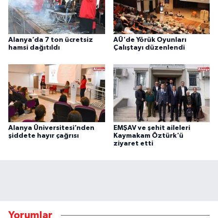
Alanya’da 7 ton ücretsiz
AÜ'de Yörük Oyunları
hamsi dağıtıldı
Çalıştayı düzenlendi
Alanya Üniversitesi’nden
EMŞAV ve şehit aileleri
şiddete hayır çağrısı
Kaymakam Öztürk'ü
ziyaret etti
Yorumlar