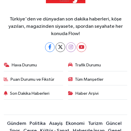
Türkiye'den ve dünyadan son dakika haberleri, köşe
yazıları, magazinden siyasete, spordan seyahate her
konuda Flow!
Hava Durumu
Trafik Durumu
Puan Durumu ve Fikstür
Tüm Manşetler
Son Dakika Haberleri
Haber Arşivi
Gündem
Politika
Asayiş
Ekonomi
Turizm
Güncel
Spor
Çevre
Kültür - Sanat
Haberde İnsan
Genel