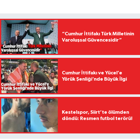
“Cumhur İttifakı Türk Milletinin
Varoluşsal Güvencesidir”
Cumhur İttifakı ve Yücel’e
Yörük Şenliği’nde Büyük İlgi
Kestelspor, Siirt’te ölümden
döndü: Resmen futbol terörü!