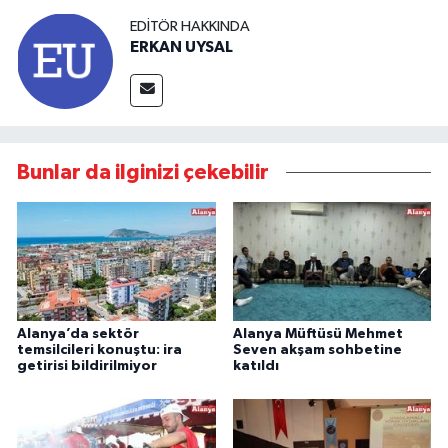
EDITÖR HAKKINDA
ERKAN UYSAL
Bunlar da ilginizi çekebilir
Alanya’da sektör
Alanya Müftüsü Mehmet
temsilcileri konuştu: ira
Seven akşam sohbetine
getirisi bildirilmiyor
katıldı