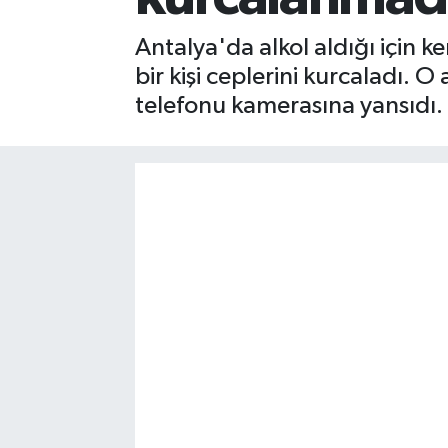
Gizlilik İlkeleri - Privacy Policy
Antalya'da alkol aldığı için ke
bir kişi ceplerini kurcaladı. O
Güncel
telefonu kamerasına yansıdı.
Gündem
Politika
Spor
Turizm