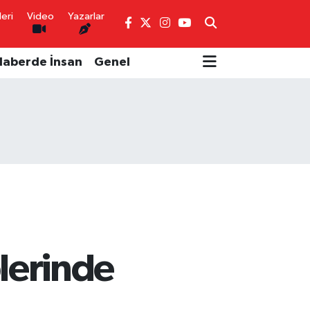
eri
Video
Yazarlar
Haberde İnsan
Genel
plerinde