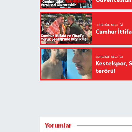
Güvencesidi
EDITÖRÜN SEÇTIĞI
Cumhur İttifa
EDITÖRÜN SEÇTIĞI
Kestelspor, 
terörü!
Yorumlar