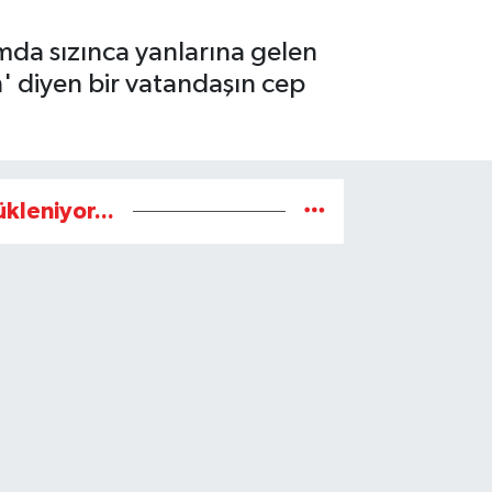
rımda sızınca yanlarına gelen
on' diyen bir vatandaşın cep
ükleniyor...