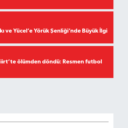
r”
kı ve Yücel’e Yörük Şenliği’nde Büyük İlgi
Siirt’te ölümden döndü: Resmen futbol