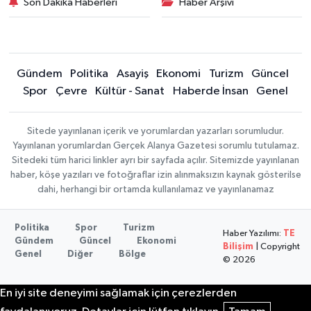
Son Dakika Haberleri
Haber Arşivi
Gündem
Politika
Asayiş
Ekonomi
Turizm
Güncel
Spor
Çevre
Kültür - Sanat
Haberde İnsan
Genel
Sitede yayınlanan içerik ve yorumlardan yazarları sorumludur.
Yayınlanan yorumlardan Gerçek Alanya Gazetesi sorumlu tutulamaz.
Sitedeki tüm harici linkler ayrı bir sayfada açılır. Sitemizde yayınlanan
haber, köşe yazıları ve fotoğraflar izin alınmaksızın kaynak gösterilse
dahi, herhangi bir ortamda kullanılamaz ve yayınlanamaz
Politika
Spor
Turizm
Haber Yazılımı:
TE
Gündem
Güncel
Ekonomi
Bilişim
| Copyright
Genel
Diğer
Bölge
© 2026
En iyi site deneyimi sağlamak için çerezlerden