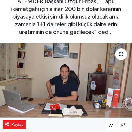
ALEMDER Başkanı Özgür Erbaş, “Tapu
ikametgahı için alınan 200 bin dolar kararının
Gizlilik İlkeleri - Privacy Policy
piyasaya etkisi şimdilik olumsuz olacak ama
zamanla 1+1 daireler gibi küçük dairelerin
Güncel
üretiminin de önüne geçilecek” dedi.
Gündem
Politika
Spor
Turizm
Paylaş
-
+
A
A