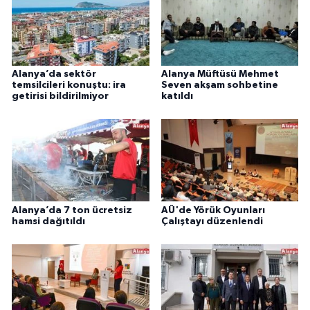
Alanya’da sektör
Alanya Müftüsü Mehmet
temsilcileri konuştu: ira
Seven akşam sohbetine
getirisi bildirilmiyor
katıldı
Alanya’da 7 ton ücretsiz
AÜ'de Yörük Oyunları
hamsi dağıtıldı
Çalıştayı düzenlendi