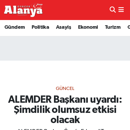
E-Gazete
Hava Durumu
Gündem
Politika
Asayiş
Ekonomi
Turizm
Genel
Trafik Durumu
Bilim
Süper Lig Puan Durumu ve Fikstür
Bilim ve Teknoloji
Tüm Manşetler
Bölge
Son Dakika Haberleri
GÜNCEL
Diğer
Haber Arşivi
ALEMDER Başkanı uyardı:
Şimdilik olumsuz etkisi
Dünya
olacak
Ekonomi