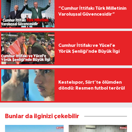
“Cumhur İttifakı Türk Milletinin
Varoluşsal Güvencesidir”
Cumhur İttifakı ve Yücel’e
Yörük Şenliği’nde Büyük İlgi
Kestelspor, Siirt’te ölümden
döndü: Resmen futbol terörü!
Bunlar da ilginizi çekebilir