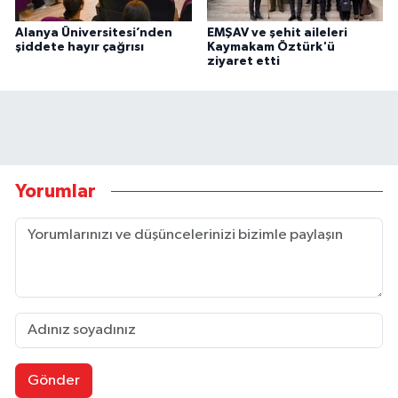
Alanya Üniversitesi’nden
EMŞAV ve şehit aileleri
şiddete hayır çağrısı
Kaymakam Öztürk'ü
ziyaret etti
Yorumlar
Gönder