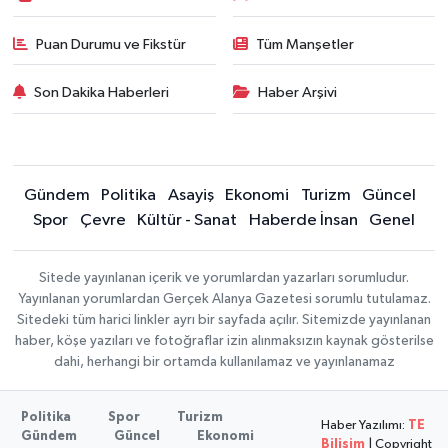
Puan Durumu ve Fikstür
Tüm Manşetler
Son Dakika Haberleri
Haber Arşivi
Gündem
Politika
Asayiş
Ekonomi
Turizm
Güncel
Spor
Çevre
Kültür - Sanat
Haberde İnsan
Genel
Sitede yayınlanan içerik ve yorumlardan yazarları sorumludur.
Yayınlanan yorumlardan Gerçek Alanya Gazetesi sorumlu tutulamaz.
Sitedeki tüm harici linkler ayrı bir sayfada açılır. Sitemizde yayınlanan
haber, köşe yazıları ve fotoğraflar izin alınmaksızın kaynak gösterilse
dahi, herhangi bir ortamda kullanılamaz ve yayınlanamaz
Politika
Spor
Turizm
Haber Yazılımı:
TE
Gündem
Güncel
Ekonomi
Bilişim
| Copyright