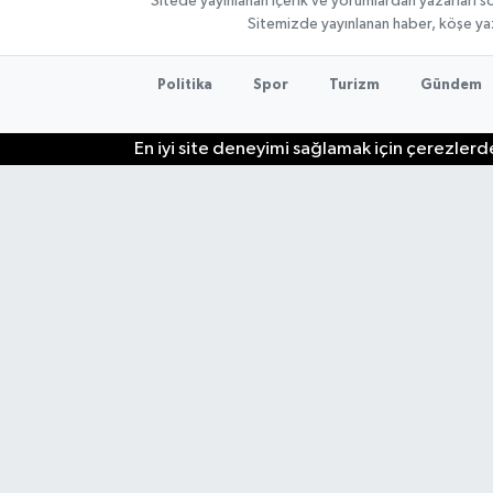
Sitede yayınlanan içerik ve yorumlardan yazarları so
Sitemizde yayınlanan haber, köşe yaz
Politika
Spor
Turizm
Gündem
En iyi site deneyimi sağlamak için çerezlerde