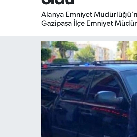
Gizlilik İlkeleri - Privacy Policy
Alanya Emniyet Müdürlüğü’nde
Gazipaşa İlçe Emniyet Müdür 
Güncel
Gündem
Politika
Spor
Turizm