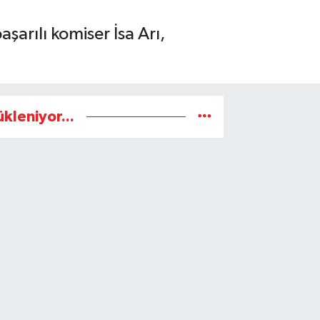
arılı komiser İsa Arı,
ükleniyor...