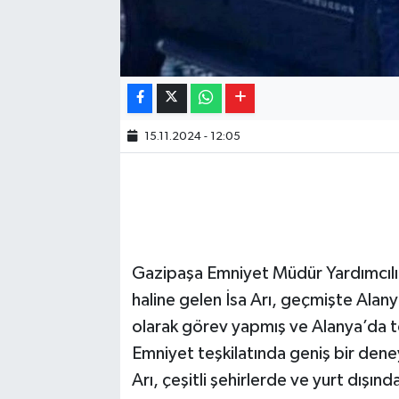
15.11.2024 - 12:05
Gazipaşa Emniyet Müdür Yardımcılı
haline gelen İsa Arı, geçmişte Ala
olarak görev yapmış ve Alanya’da t
Emniyet teşkilatında geniş bir deney
Arı, çeşitli şehirlerde ve yurt dışı