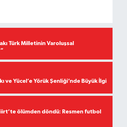
akı Türk Milletinin Varoluşsal
r”
kı ve Yücel’e Yörük Şenliği’nde Büyük İlgi
Siirt’te ölümden döndü: Resmen futbol