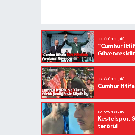
EDITÖRÜN SEÇTIĞI
“Cumhur İttif
Güvencesidi
EDITÖRÜN SEÇTIĞI
Cumhur İttifa
EDITÖRÜN SEÇTIĞI
Kestelspor, 
terörü!