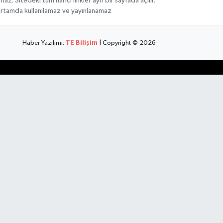
 Sitedeki tüm harici linkler ayrı bir sayfada açılır.
 ortamda kullanılamaz ve yayınlanamaz
Haber Yazılımı:
TE Bilişim
| Copyright © 2026