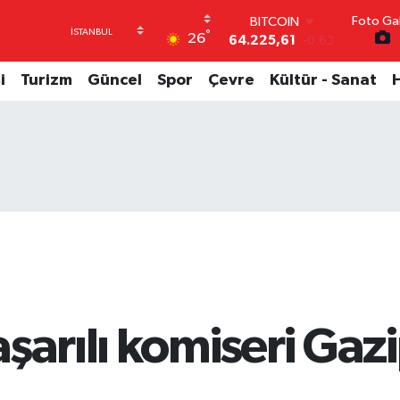
Foto Gal
DOLAR
°
26
47,7143
0.16
EURO
55,0317
-0.02
i
Turizm
Güncel
Spor
Çevre
Kültür - Sanat
STERLİN
64,2463
0.07
GRAM ALTIN
6510.40
0.45
BİST100
13.799
70
BITCOIN
64.225,61
-0.63
şarılı komiseri Gaz