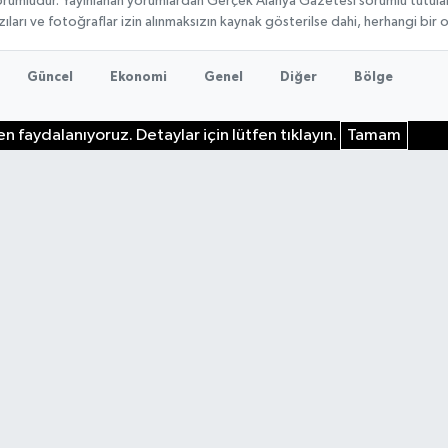
rumludur. Yayınlanan yorumlardan Gerçek Alanya Gazetesi sorumlu tutulamaz.
ıları ve fotoğraflar izin alınmaksızın kaynak gösterilse dahi, herhangi bir
Güncel
Ekonomi
Genel
Diğer
Bölge
n faydalanıyoruz. Detaylar için lütfen tıklayın.
Tamam