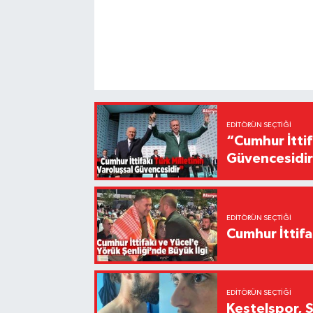
EDITÖRÜN SEÇTIĞI
“Cumhur İttif
Güvencesidi
EDITÖRÜN SEÇTIĞI
Cumhur İttifa
EDITÖRÜN SEÇTIĞI
Kestelspor, 