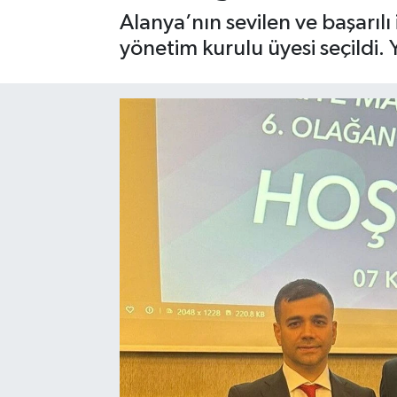
Alanya’nın sevilen ve başarıl
Gizlilik İlkeleri - Privacy Policy
yönetim kurulu üyesi seçildi. Y
Güncel
Gündem
Politika
Spor
Turizm