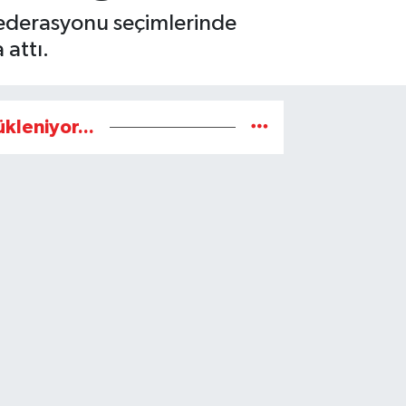
 Federasyonu seçimlerinde
 attı.
ükleniyor...