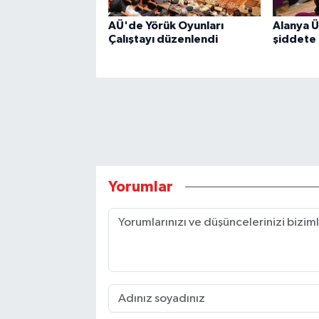
AÜ'de Yörük Oyunları
Alanya Ü
Çalıştayı düzenlendi
şiddete 
Yorumlar