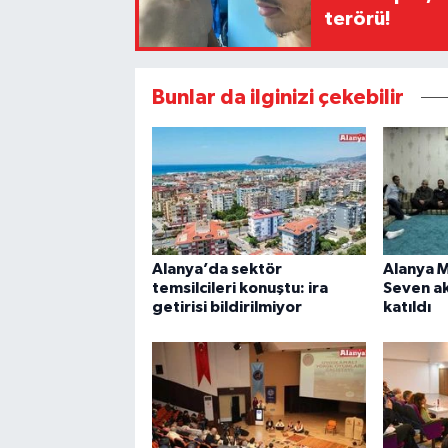
terörü!
Bunlar da ilginizi çekebilir
Alanya’da sektör
Alanya 
temsilcileri konuştu: ira
Seven a
getirisi bildirilmiyor
katıldı