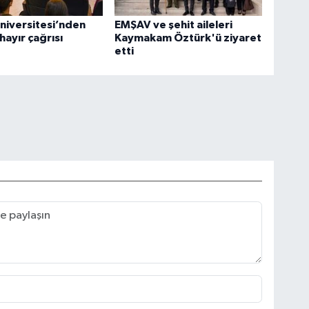
niversitesi’nden
EMŞAV ve şehit aileleri
hayır çağrısı
Kaymakam Öztürk'ü ziyaret
etti