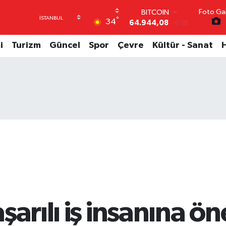
Foto Gal
DOLAR
°
34
47,7436
0.18
EURO
55,2510
0.32
i
Turizm
Güncel
Spor
Çevre
Kültür - Sanat
STERLİN
64,4811
0.38
GRAM ALTIN
6660.55
0.03
BİST100
13.779
-14
BITCOIN
64.944,08
-0.18
şarılı iş insanına ö