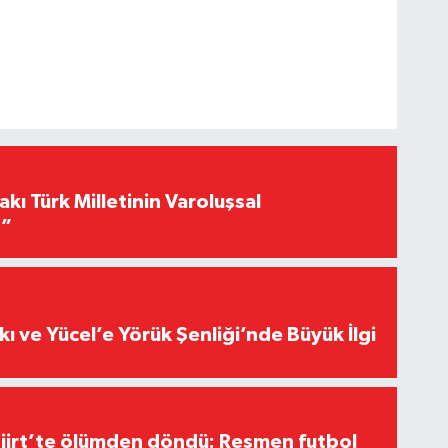
akı Türk Milletinin Varoluşsal
r”
kı ve Yücel’e Yörük Şenliği’nde Büyük İlgi
Siirt’te ölümden döndü: Resmen futbol