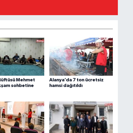
Müftüsü Mehmet
Alanya’da 7 ton ücretsiz
kşam sohbetine
hamsi dağıtıldı