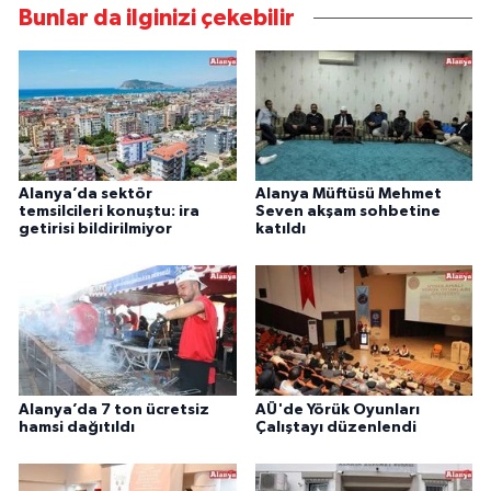
Bunlar da ilginizi çekebilir
Alanya’da sektör
Alanya Müftüsü Mehmet
temsilcileri konuştu: ira
Seven akşam sohbetine
getirisi bildirilmiyor
katıldı
Alanya’da 7 ton ücretsiz
AÜ'de Yörük Oyunları
hamsi dağıtıldı
Çalıştayı düzenlendi