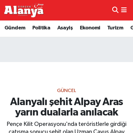
E-Gazete
Hava Durumu
Gündem
Politika
Asayiş
Ekonomi
Turizm
Genel
Trafik Durumu
Bilim
Süper Lig Puan Durumu ve Fikstür
Bilim ve Teknoloji
Tüm Manşetler
Bölge
Son Dakika Haberleri
GÜNCEL
Diğer
Haber Arşivi
Alanyalı şehit Alpay Aras
yarın dualarla anılacak
Dünya
Pençe Kilit Operasyonu'nda teröristlerle girdiği
Ekonomi
çatışma sonucu şehit olan Uzman Çavuş Alpay