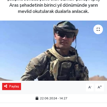
Aras şehadetinin birinci yıl dönümünde yarın
Gizlilik İlkeleri - Privacy Policy
mevlid okutularak dualarla anılacak.
Güncel
Gündem
Politika
Spor
Turizm
Paylaş
-
+
A
A
22.06.2024 - 14:27