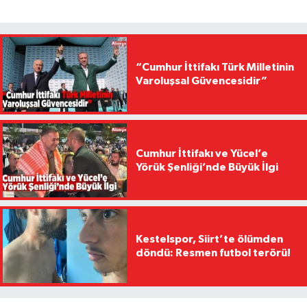
“Cumhur İttifakı Türk Milletinin
Varoluşsal Güvencesidir”
Cumhur İttifakı ve Yücel’e
Yörük Şenliği’nde Büyük İlgi
Kestelspor, Siirt’te ölümden
döndü: Resmen futbol terörü!