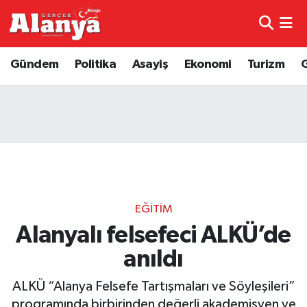
E-Gazete
Hava Durumu
Gündem
Politika
Asayiş
Ekonomi
Turizm
Genel
Trafik Durumu
Bilim
Süper Lig Puan Durumu ve Fikstür
Bilim ve Teknoloji
Tüm Manşetler
Bölge
Son Dakika Haberleri
EĞITIM
Diğer
Haber Arşivi
Alanyalı felsefeci ALKÜ’de
anıldı
Dünya
ALKÜ “Alanya Felsefe Tartışmaları ve Söyleşileri”
Ekonomi
programında birbirinden değerli akademisyen ve