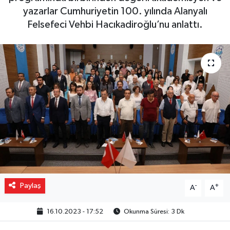
yazarlar Cumhuriyetin 100. yılında Alanyalı
Gizlilik İlkeleri - Privacy Policy
Felsefeci Vehbi Hacıkadiroğlu’nu anlattı.
Güncel
Gündem
Politika
Spor
Turizm
Paylaş
-
+
A
A
16.10.2023 - 17:52
Okunma Süresi: 3 Dk