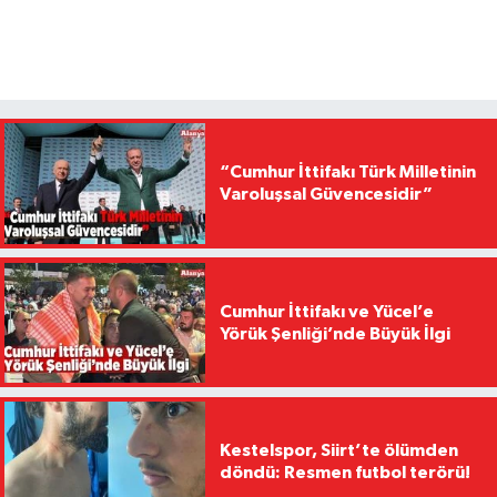
“Cumhur İttifakı Türk Milletinin
Varoluşsal Güvencesidir”
Cumhur İttifakı ve Yücel’e
Yörük Şenliği’nde Büyük İlgi
Kestelspor, Siirt’te ölümden
döndü: Resmen futbol terörü!