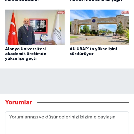
Alanya Üniversitesi
AÜ URAP’ta yükselişini
akademik üretimde
sürdürüyor
yükselişe geçti
Yorumlar