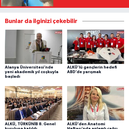
Bunlar da ilginizi çekebilir
Alanya Üniversitesi’nde
ALKÜ’lü gençlerin hedefi
yeni akademik yıl coşkuyla
ABD’de yarışmak
başladı
ALKÜ, TÜRKÜNİB 8. Genel
ALKÜ’den Anatomi
kuruluna katıldı
Haftası’nda anlamlı çağrı