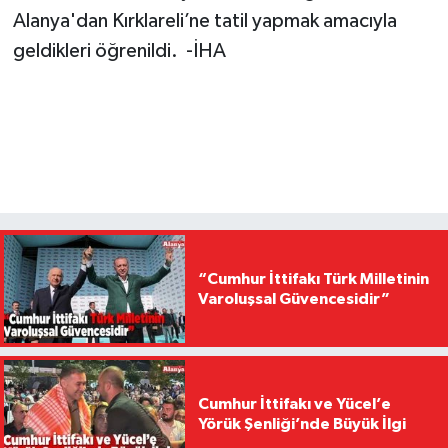
Alanya'dan Kırklareli’ne tatil yapmak amacıyla
geldikleri öğrenildi. -İHA
“Cumhur İttifakı Türk Milletinin
Varoluşsal Güvencesidir”
Cumhur İttifakı ve Yücel’e
Yörük Şenliği’nde Büyük İlgi