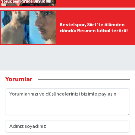
Kestelspor, Siirt’te ölümden
döndü: Resmen futbol terörü!
Yorumlar