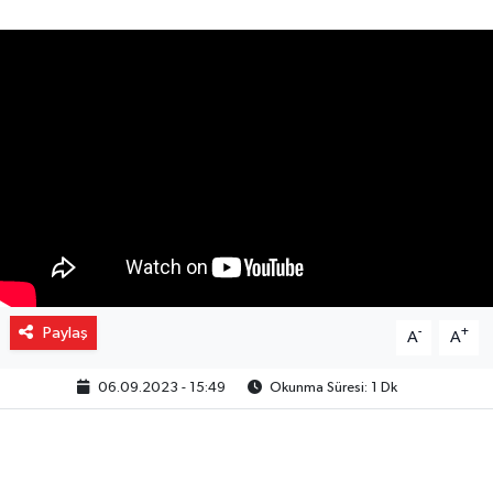
Gizlilik İlkeleri - Privacy Policy
Güncel
Gündem
Politika
Spor
Turizm
Paylaş
-
+
A
A
06.09.2023 - 15:49
Okunma Süresi: 1 Dk