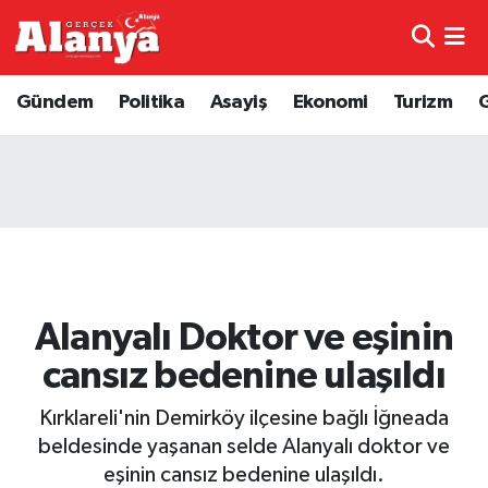
E-Gazete
Hava Durumu
Gündem
Politika
Asayiş
Ekonomi
Turizm
Genel
Trafik Durumu
Bilim
Süper Lig Puan Durumu ve Fikstür
Bilim ve Teknoloji
Tüm Manşetler
Bölge
Son Dakika Haberleri
Alanyalı Doktor ve eşinin
Diğer
Haber Arşivi
cansız bedenine ulaşıldı
Dünya
Kırklareli'nin Demirköy ilçesine bağlı İğneada
beldesinde yaşanan selde Alanyalı doktor ve
Ekonomi
eşinin cansız bedenine ulaşıldı.