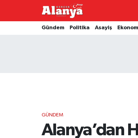
E-Gazete
Hava Durumu
Gündem
Politika
Asayiş
Ekonom
Genel
Trafik Durumu
Bilim
Süper Lig Puan Durumu ve Fikstür
Bilim ve Teknoloji
Tüm Manşetler
Bölge
Son Dakika Haberleri
Diğer
Haber Arşivi
GÜNDEM
Dünya
Alanya’dan 
Ekonomi