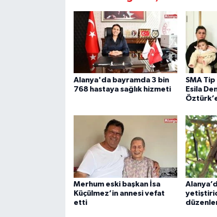
Alanya'da bayramda 3 bin
SMA Tip 
768 hastaya sağlık hizmeti
Esila D
Öztürk’e
Merhum eski başkan İsa
Alanya’
Küçülmez’in annesi vefat
yetiştiri
etti
düzenle