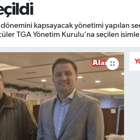
çildi
 dönemini kapsayacak yönetimi yapılan seç
er TGA Yönetim Kurulu’na seçilen isimler 
Y