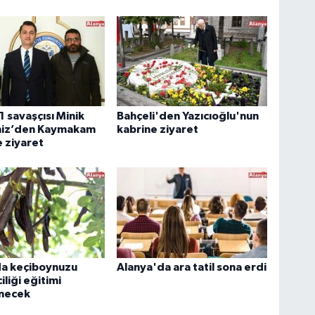
1 savaşçısı Minik
Bahçeli'den Yazıcıoğlu'nun
eniz’den Kaymakam
kabrine ziyaret
 ziyaret
da keçiboynuzu
Alanya'da ara tatil sona erdi
ciliği eğitimi
necek