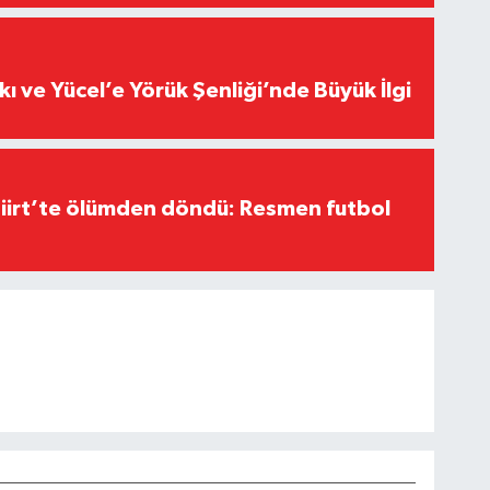
kı ve Yücel’e Yörük Şenliği’nde Büyük İlgi
Siirt’te ölümden döndü: Resmen futbol