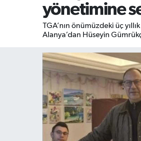
yönetimine se
Gizlilik İlkeleri - Privacy Policy
TGA’nın önümüzdeki üç yıllık
Güncel
Alanya’dan Hüseyin Gümrükçül
Gündem
Politika
Spor
Turizm