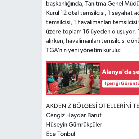
başkanlığında, Tanıtma Genel Müdü
Kurul 12 otel temsilcisi, 1 seyahat 
temsilcisi, 1 havalimanları temsilcis
üzere toplam 16 üyeden oluşuyor. TH
alırken, havalimanları temsilcisi dö
TGA’nın yeni yönetim kurulu:
Alanya'da şeh
İçeriği Görünt
AKDENİZ BÖLGESİ OTELLERİNİ T
Cengiz Haydar Barut
Hüseyin Gümrükçüler
Ece Tonbul