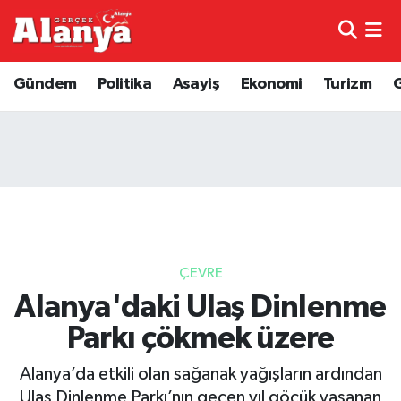
E-Gazete
Hava Durumu
Gündem
Politika
Asayiş
Ekonomi
Turizm
Genel
Trafik Durumu
Bilim
Süper Lig Puan Durumu ve Fikstür
Bilim ve Teknoloji
Tüm Manşetler
Bölge
Son Dakika Haberleri
ÇEVRE
Diğer
Haber Arşivi
Alanya'daki Ulaş Dinlenme
Parkı çökmek üzere
Dünya
Alanya’da etkili olan sağanak yağışların ardından
Ekonomi
Ulaş Dinlenme Parkı’nın geçen yıl göçük yaşanan