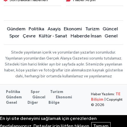
Gündem
Politika
Asayiş
Ekonomi
Turizm
Güncel
Spor
Çevre
Kültür - Sanat
Haberde İnsan
Genel
Sitede yayınlanan içerik ve yorumlardan yazarları sorumludur.
Yayınlanan yorumlardan Gerçek Alanya Gazetesi sorumlu tutulamaz.
Sitedeki tüm harici linkler ayrı bir sayfada açılır. Sitemizde yayınlanan
haber, köşe yazıları ve fotoğraflar izin alınmaksızın kaynak gösterilse
dahi, herhangi bir ortamda kullanılamaz ve yayınlanamaz
Politika
Spor
Turizm
Haber Yazılımı:
TE
Gündem
Güncel
Ekonomi
Bilişim
| Copyright
Genel
Diğer
Bölge
© 2026
En iyi site deneyimi sağlamak için çerezlerden
faydalanıyoruz. Detaylar için lütfen tıklayın.
Tamam