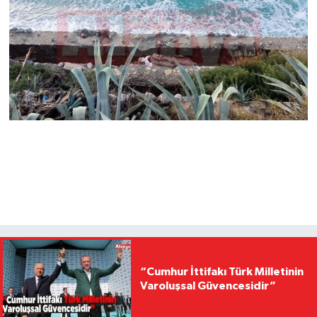
“Cumhur İttifakı Türk Milletinin
Varoluşsal Güvencesidir”