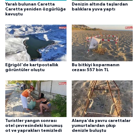
Yaralı bulunan Caretta
Denizin altında taşlardan
Caretta yeniden özgürlüğe
balıklara yuva yaptı
kavuştu
Eğrigöl'de kartpostallık
Bu bitkiyi koparmanın
görüntüler oluştu
cezası 557 bin TL
Turistler yangın sonrası
Alanya’da yavru carettalar
otel çevresindeki kurumuş
yumurtalardan çıkıp
ot ve yaprakları temizledi
denizle buluştu