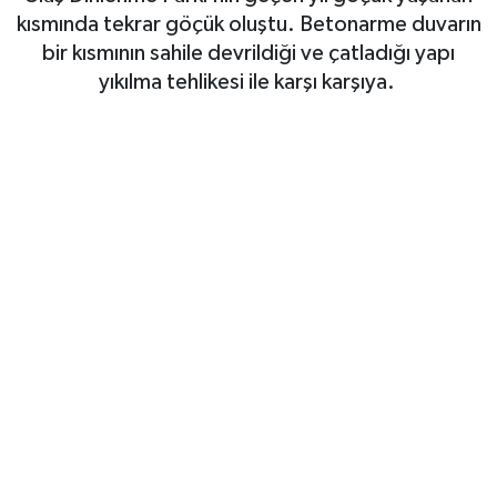
kısmında tekrar göçük oluştu. Betonarme duvarın
Gizlilik İlkeleri - Privacy Policy
bir kısmının sahile devrildiği ve çatladığı yapı
yıkılma tehlikesi ile karşı karşıya.
Güncel
Gündem
Politika
Spor
Turizm