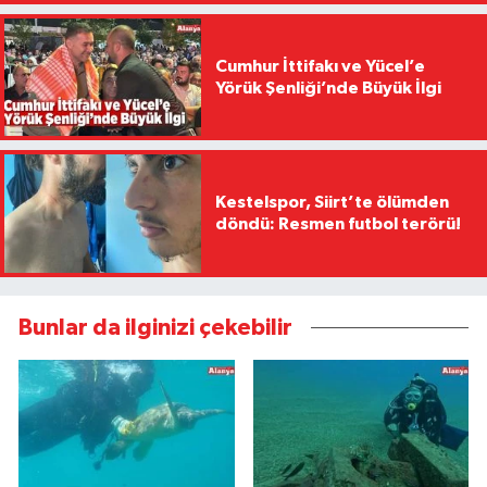
Cumhur İttifakı ve Yücel’e
Yörük Şenliği’nde Büyük İlgi
Kestelspor, Siirt’te ölümden
döndü: Resmen futbol terörü!
Bunlar da ilginizi çekebilir