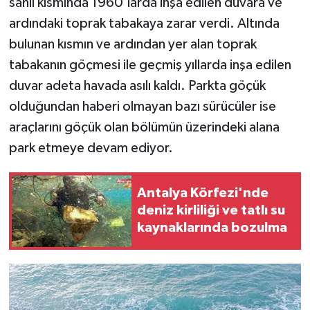
sahil kısmında 1960’larda inşa edilen duvara ve
ardındaki toprak tabakaya zarar verdi. Altında
bulunan kısmın ve ardından yer alan toprak
tabakanın göçmesi ile geçmiş yıllarda inşa edilen
duvar adeta havada asılı kaldı. Parkta göçük
olduğundan haberi olmayan bazı sürücüler ise
araçlarını göçük olan bölümün üzerindeki alana
park etmeye devam ediyor.
Antalya Körfezi'nde
deniz kirliliği ve tatlı su
kaynaklarında bozulma