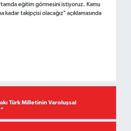
r ortamda eğitim görmesini istiyoruz. Kamu
na kadar takipçisi olacağız" açıklamasında
akı Türk Milletinin Varoluşsal
r”