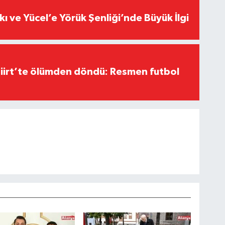
kı ve Yücel’e Yörük Şenliği’nde Büyük İlgi
Siirt’te ölümden döndü: Resmen futbol