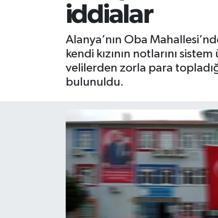
iddialar
Gizlilik İlkeleri - Privacy Policy
Alanya’nın Oba Mahallesi’nd
Güncel
kendi kızının notlarını sistem
velilerden zorla para topladığ
Gündem
bulunuldu.
Politika
Spor
Turizm