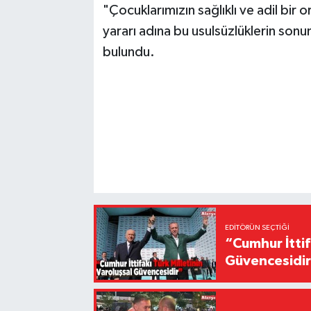
"Çocuklarımızın sağlıklı ve adil bi
yararı adına bu usulsüzlüklerin sonu
bulundu.
EDITÖRÜN SEÇTIĞI
“Cumhur İttif
Güvencesidi