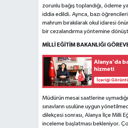
zorunlu bağış toplandığı, ödeme yap
iddia edildi. Ayrıca, bazı öğrencile
mahrum bırakılarak okul idaresi önü
bir cezalandırma yöntemine dönüştü
MİLLİ EĞİTİM BAKANLIĞI GÖREV
Alanya'da ba
hizmeti
İçeriği Görünt
Müdürün mesai saatlerine uymadığı 
sınavların usulüne uygun yönetilmed
dilekçesi sonrası, Alanya İlçe Milli 
inceleme başlatması bekleniyor. Ço