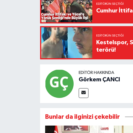
EDITÖRÜN SEÇTIĞI
Cumhur İttifa
EDITÖRÜN SEÇTIĞI
Kestelspor, 
terörü!
EDITÖR HAKKINDA
Görkem ÇANCI
Bunlar da ilginizi çekebilir