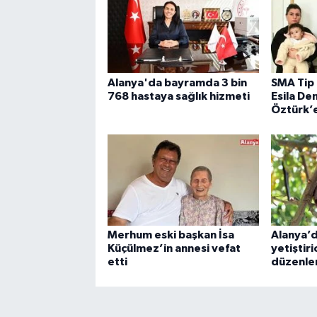
Alanya'da bayramda 3 bin
SMA Tip 
768 hastaya sağlık hizmeti
Esila D
Öztürk’e
Merhum eski başkan İsa
Alanya’
Küçülmez’in annesi vefat
yetiştiri
etti
düzenle