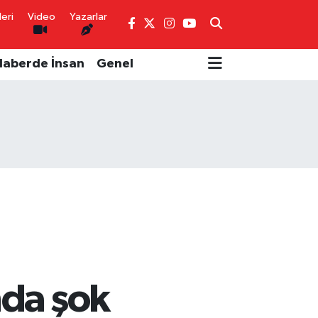
eri
Video
Yazarlar
Haberde İnsan
Genel
nda şok