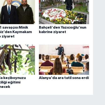
1 savaşçısı Minik
Bahçeli'den Yazıcıoğlu'nun
eniz’den Kaymakam
kabrine ziyaret
 ziyaret
da keçiboynuzu
Alanya'da ara tatil sona erdi
ciliği eğitimi
necek