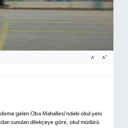
-
+
A
A
ndeme gelen Oba Mahallesi’ndeki okul yeni
ından sunulan dilekçeye göre, okul müdürü