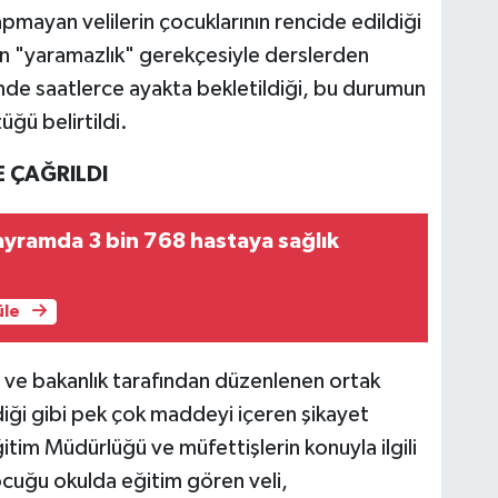
mayan velilerin çocuklarının rencide edildiği
rin "yaramazlık" gerekçesiyle derslerden
nde saatlerce ayakta bekletildiği, bu durumun
ğü belirtildi.
E ÇAĞRILDI
yramda 3 bin 768 hastaya sağlık
üle
ve bakanlık tarafından düzenlenen ortak
iği gibi pek çok maddeyi içeren şikayet
Eğitim Müdürlüğü ve müfettişlerin konuyla ilgili
cuğu okulda eğitim gören veli,