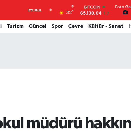
Foto Gal
DOLAR
°
32
47,7106
0.17
EURO
55,1652
0.27
i
Turizm
Güncel
Spor
Çevre
Kültür - Sanat
STERLİN
64,4046
0.35
GRAM ALTIN
6618.49
2.12
BİST100
13.773
-19
BITCOIN
65.130,04
1.2
okul müdürü hakkı