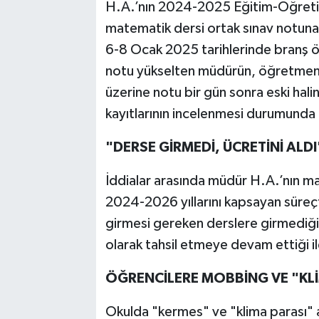
H.A.’nın 2024-2025 Eğitim-Öğretim 
matematik dersi ortak sınav notuna
6-8 Ocak 2025 tarihlerinde branş öğ
notu yükselten müdürün, öğretmenl
üzerine notu bir gün sonra eski halin
kayıtlarının incelenmesi durumunda 
"DERSE GİRMEDİ, ÜCRETİNİ ALDI
İddialar arasında müdür H.A.’nın mal
2024-2026 yıllarını kapsayan süreçte
girmesi gereken derslere girmediği
olarak tahsil etmeye devam ettiği il
ÖĞRENCİLERE MOBBİNG VE "KL
Okulda "kermes" ve "klima parası" a