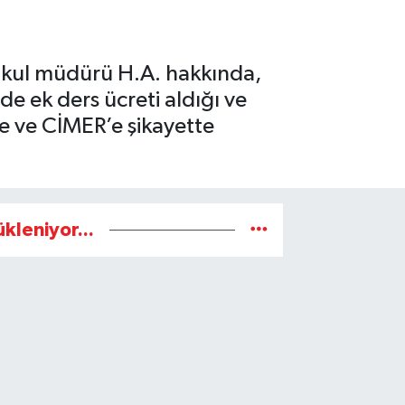
Okul müdürü H.A. hakkında,
de ek ders ücreti aldığı ve
ne ve CİMER’e şikayette
ükleniyor...