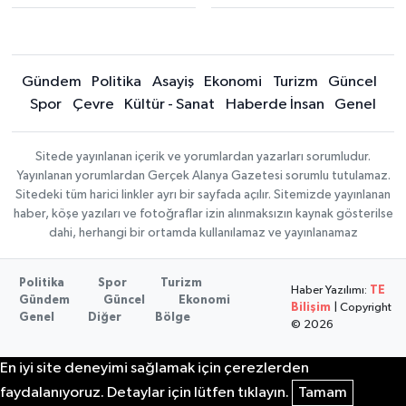
Gündem
Politika
Asayiş
Ekonomi
Turizm
Güncel
Spor
Çevre
Kültür - Sanat
Haberde İnsan
Genel
Sitede yayınlanan içerik ve yorumlardan yazarları sorumludur.
Yayınlanan yorumlardan Gerçek Alanya Gazetesi sorumlu tutulamaz.
Sitedeki tüm harici linkler ayrı bir sayfada açılır. Sitemizde yayınlanan
haber, köşe yazıları ve fotoğraflar izin alınmaksızın kaynak gösterilse
dahi, herhangi bir ortamda kullanılamaz ve yayınlanamaz
Politika
Spor
Turizm
Haber Yazılımı:
TE
Gündem
Güncel
Ekonomi
Bilişim
| Copyright
Genel
Diğer
Bölge
© 2026
En iyi site deneyimi sağlamak için çerezlerden
faydalanıyoruz. Detaylar için lütfen tıklayın.
Tamam