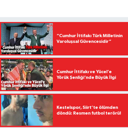
“Cumhur İttifakı Türk Milletinin
Varoluşsal Güvencesidir”
Cumhur İttifakı ve Yücel’e
Yörük Şenliği’nde Büyük İlgi
Kestelspor, Siirt’te ölümden
döndü: Resmen futbol terörü!