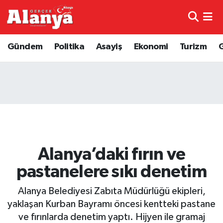
E-Gazete
Hava Durumu
Gündem
Politika
Asayiş
Ekonomi
Turizm
Genel
Trafik Durumu
Bilim
Süper Lig Puan Durumu ve Fikstür
Bilim ve Teknoloji
Tüm Manşetler
Bölge
Son Dakika Haberleri
Alanya’daki fırın ve
Diğer
Haber Arşivi
pastanelere sıkı denetim
Dünya
Alanya Belediyesi Zabıta Müdürlüğü ekipleri,
yaklaşan Kurban Bayramı öncesi kentteki pastane
Ekonomi
ve fırınlarda denetim yaptı. Hijyen ile gramaj