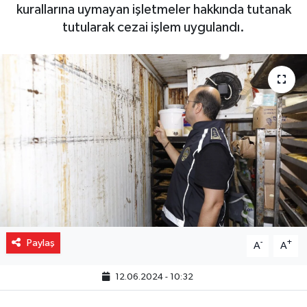
kurallarına uymayan işletmeler hakkında tutanak
Gizlilik İlkeleri - Privacy Policy
tutularak cezai işlem uygulandı.
Güncel
Gündem
Politika
Spor
Turizm
Paylaş
-
+
A
A
12.06.2024 - 10:32