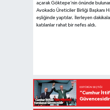
açarak Göktepe’nin önünde buluna
Avokado Üreticiler Birliği Başkanı H
eşliğinde yaptılar. İlerleyen dakikal
katılanlar rahat bir nefes aldı.
EDITÖRÜN SEÇTIĞI
“Cumhur İttif
Güvencesidi