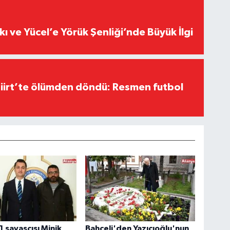
kı ve Yücel’e Yörük Şenliği’nde Büyük İlgi
Siirt’te ölümden döndü: Resmen futbol
1 savaşçısı Minik
Bahçeli'den Yazıcıoğlu'nun