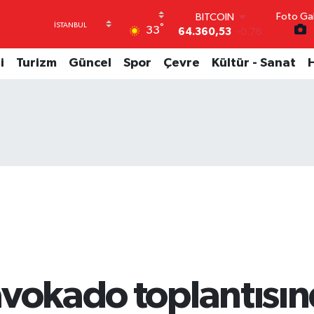
Foto Gal
DOLAR
°
33
47,7069
0.17
EURO
55,0265
0.01
i
Turizm
Güncel
Spor
Çevre
Kültür - Sanat
STERLİN
64,1897
0.02
GRAM ALTIN
6574.81
1.44
BİST100
13.887
64
BITCOIN
64.360,53
-0.76
vokado toplantısın