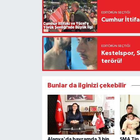
EDITÖRÜN SEÇTIĞI
Cumhur İttifa
EDITÖRÜN SEÇTIĞI
Kestelspor, 
terörü!
Bunlar da ilginizi çekebilir
Alanya'da bayramda 3 bin
SMA Tip 