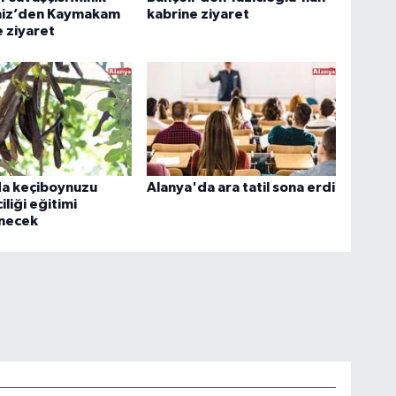
eniz’den Kaymakam
kabrine ziyaret
 ziyaret
da keçiboynuzu
Alanya'da ara tatil sona erdi
ciliği eğitimi
necek