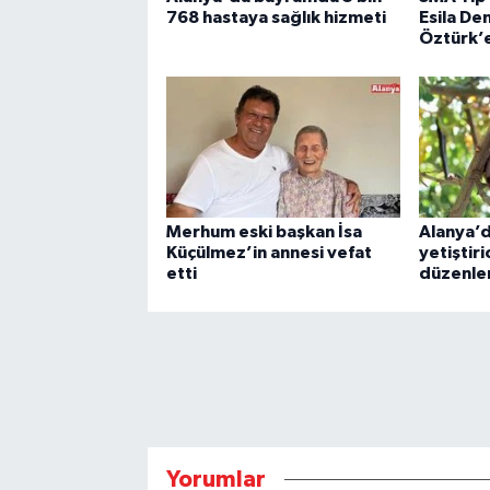
768 hastaya sağlık hizmeti
Esila D
Öztürk’e
Merhum eski başkan İsa
Alanya’
Küçülmez’in annesi vefat
yetiştiri
etti
düzenle
Yorumlar