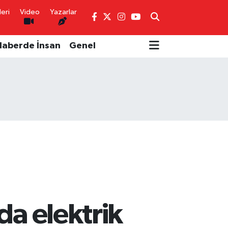
eri
Video
Yazarlar
Haberde İnsan
Genel
da elektrik