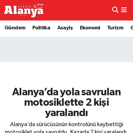
E-Gazete
Hava Durumu
Gündem
Politika
Asayiş
Ekonomi
Turizm
Genel
Trafik Durumu
Bilim
Süper Lig Puan Durumu ve Fikstür
Bilim ve Teknoloji
Tüm Manşetler
Bölge
Son Dakika Haberleri
Alanya’da yola savrulan
Diğer
Haber Arşivi
motosiklette 2 kişi
yaralandı
Dünya
Alanya’da sürücüsünün kontrolünü kaybettiği
Ekonomi
motosiklet yola savruldu. Kazada 2 kişi yaralandı.