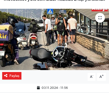
Gizlilik İlkeleri - Privacy Policy
Güncel
Gündem
Politika
Spor
Turizm
Paylaş
-
+
A
A
03.11.2024 - 11:56