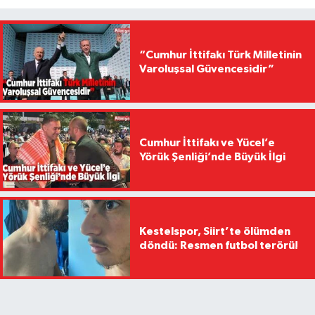
“Cumhur İttifakı Türk Milletinin
Varoluşsal Güvencesidir”
Cumhur İttifakı ve Yücel’e
Yörük Şenliği’nde Büyük İlgi
Kestelspor, Siirt’te ölümden
döndü: Resmen futbol terörü!