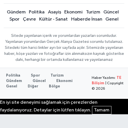
Gündem
Politika
Asayiş
Ekonomi
Turizm
Güncel
Spor
Çevre
Kültür - Sanat
Haberde İnsan
Genel
Sitede yayınlanan içerik ve yorumlardan yazarları sorumludur.
Yayınlanan yorumlardan Gerçek Alanya Gazetesi sorumlu tutulamaz.
Sitedeki tüm harici linkler ayrı bir sayfada açılır. Sitemizde yayınlanan
haber, köşe yazıları ve fotoğraflar izin alınmaksızın kaynak gösterilse
dahi, herhangi bir ortamda kullanılamaz ve yayınlanamaz
Politika
Spor
Turizm
Haber Yazılımı:
TE
Gündem
Güncel
Ekonomi
Bilişim
| Copyright
Genel
Diğer
Bölge
© 2026
En iyi site deneyimi sağlamak için çerezlerden
faydalanıyoruz. Detaylar için lütfen tıklayın.
Tamam