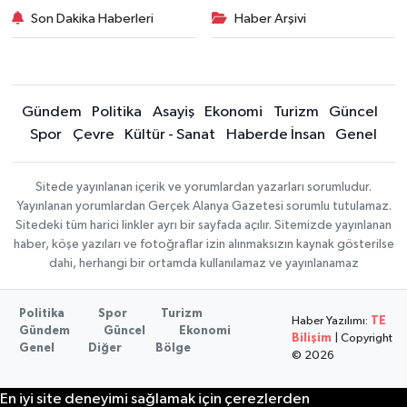
Son Dakika Haberleri
Haber Arşivi
Gündem
Politika
Asayiş
Ekonomi
Turizm
Güncel
Spor
Çevre
Kültür - Sanat
Haberde İnsan
Genel
Sitede yayınlanan içerik ve yorumlardan yazarları sorumludur.
Yayınlanan yorumlardan Gerçek Alanya Gazetesi sorumlu tutulamaz.
Sitedeki tüm harici linkler ayrı bir sayfada açılır. Sitemizde yayınlanan
haber, köşe yazıları ve fotoğraflar izin alınmaksızın kaynak gösterilse
dahi, herhangi bir ortamda kullanılamaz ve yayınlanamaz
Politika
Spor
Turizm
Haber Yazılımı:
TE
Gündem
Güncel
Ekonomi
Bilişim
| Copyright
Genel
Diğer
Bölge
© 2026
En iyi site deneyimi sağlamak için çerezlerden