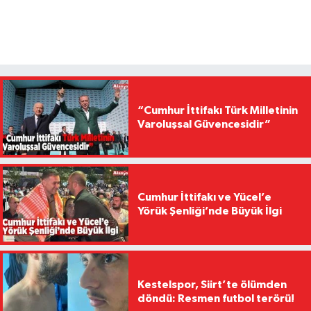
“Cumhur İttifakı Türk Milletinin
Varoluşsal Güvencesidir”
Cumhur İttifakı ve Yücel’e
Yörük Şenliği’nde Büyük İlgi
Kestelspor, Siirt’te ölümden
döndü: Resmen futbol terörü!