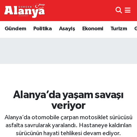
E-Gazete
Hava Durumu
Gündem
Politika
Asayiş
Ekonomi
Turizm
Genel
Trafik Durumu
Bilim
Süper Lig Puan Durumu ve Fikstür
Bilim ve Teknoloji
Tüm Manşetler
Bölge
Son Dakika Haberleri
Alanya’da yaşam savaşı
Diğer
Haber Arşivi
veriyor
Dünya
Alanya’da otomobile çarpan motosiklet sürücüsü
asfalta savrularak yaralandı. Hastaneye kaldırılan
Ekonomi
sürücünün hayati tehlikesi devam ediyor.