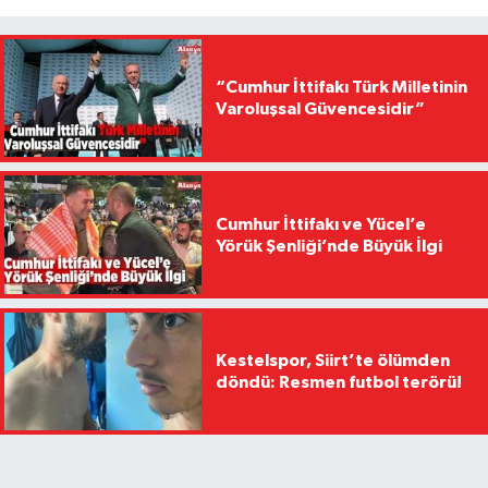
“Cumhur İttifakı Türk Milletinin
Varoluşsal Güvencesidir”
Cumhur İttifakı ve Yücel’e
Yörük Şenliği’nde Büyük İlgi
Kestelspor, Siirt’te ölümden
döndü: Resmen futbol terörü!