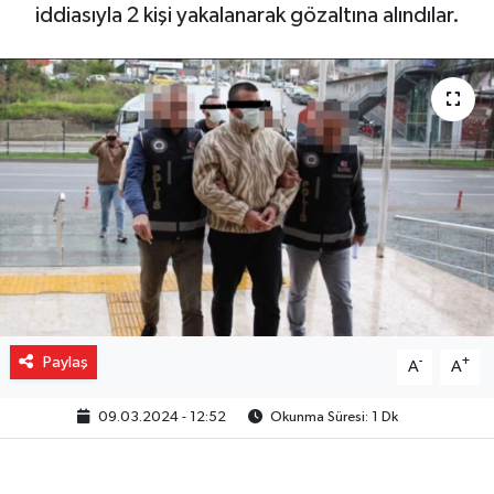
iddiasıyla 2 kişi yakalanarak gözaltına alındılar.
Gizlilik İlkeleri - Privacy Policy
Güncel
Gündem
Politika
Spor
Turizm
Paylaş
-
+
A
A
09.03.2024 - 12:52
Okunma Süresi: 1 Dk