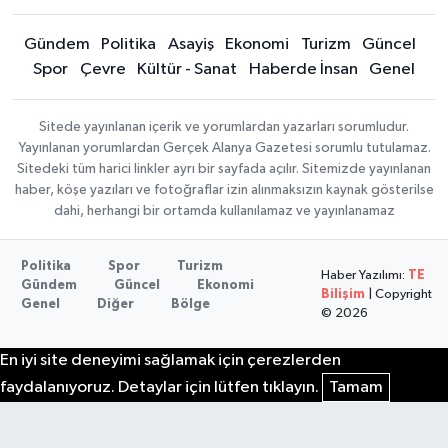
Gündem
Politika
Asayiş
Ekonomi
Turizm
Güncel
Spor
Çevre
Kültür - Sanat
Haberde İnsan
Genel
Sitede yayınlanan içerik ve yorumlardan yazarları sorumludur.
Yayınlanan yorumlardan Gerçek Alanya Gazetesi sorumlu tutulamaz.
Sitedeki tüm harici linkler ayrı bir sayfada açılır. Sitemizde yayınlanan
haber, köşe yazıları ve fotoğraflar izin alınmaksızın kaynak gösterilse
dahi, herhangi bir ortamda kullanılamaz ve yayınlanamaz
Politika
Spor
Turizm
Haber Yazılımı:
TE
Gündem
Güncel
Ekonomi
Bilişim
| Copyright
Genel
Diğer
Bölge
© 2026
En iyi site deneyimi sağlamak için çerezlerden
faydalanıyoruz. Detaylar için lütfen tıklayın.
Tamam