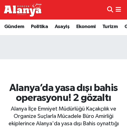
E-Gazete
Hava Durumu
Gündem
Politika
Asayiş
Ekonomi
Turizm
Genel
Trafik Durumu
Bilim
Süper Lig Puan Durumu ve Fikstür
Bilim ve Teknoloji
Tüm Manşetler
Bölge
Son Dakika Haberleri
Alanya’da yasa dışı bahis
Diğer
Haber Arşivi
operasyonu! 2 gözaltı
Dünya
Alanya İlçe Emniyet Müdürlüğü Kaçakçılık ve
Organize Suçlarla Mücadele Büro Amirliği
Ekonomi
ekiplerince Alanya'da yasa dışı Bahis oynattığı