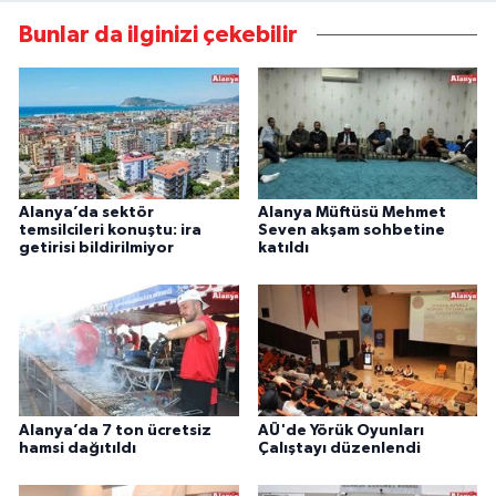
Bunlar da ilginizi çekebilir
Alanya’da sektör
Alanya Müftüsü Mehmet
temsilcileri konuştu: ira
Seven akşam sohbetine
getirisi bildirilmiyor
katıldı
Alanya’da 7 ton ücretsiz
AÜ'de Yörük Oyunları
hamsi dağıtıldı
Çalıştayı düzenlendi