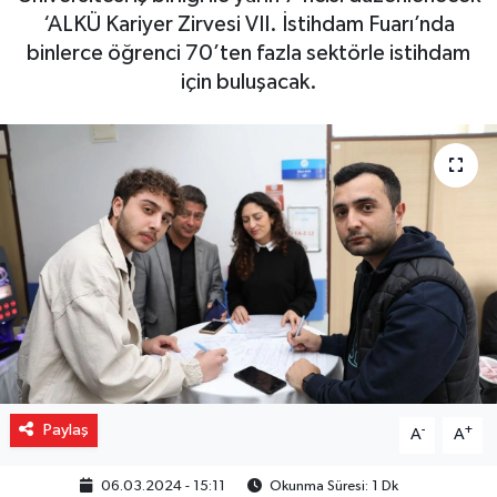
‘ALKÜ Kariyer Zirvesi VII. İstihdam Fuarı’nda
Gizlilik İlkeleri - Privacy Policy
binlerce öğrenci 70’ten fazla sektörle istihdam
için buluşacak.
Güncel
Gündem
Politika
Spor
Turizm
Paylaş
-
+
A
A
06.03.2024 - 15:11
Okunma Süresi: 1 Dk