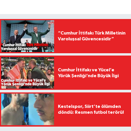
“Cumhur İttifakı Türk Milletinin
Varoluşsal Güvencesidir”
Cumhur İttifakı ve Yücel’e
Yörük Şenliği’nde Büyük İlgi
Kestelspor, Siirt’te ölümden
döndü: Resmen futbol terörü!