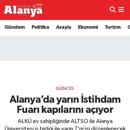
E-Gazete
Hava Durumu
Gündem
Politika
Asayiş
Ekonomi
Turizm
Genel
Trafik Durumu
Bilim
Süper Lig Puan Durumu ve Fikstür
Bilim ve Teknoloji
Tüm Manşetler
Bölge
Son Dakika Haberleri
GÜNCEL
Diğer
Haber Arşivi
Alanya’da yarın İstihdam
Fuarı kapılarını açıyor
Dünya
ALKÜ ev sahipliğinde ALTSO ile Alanya
Ekonomi
Üniversitesi iş birliği ile yarın 7’ncisi düzenlenecek