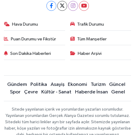
Hava Durumu
Trafik Durumu
Puan Durumu ve Fikstür
Tüm Manşetler
Son Dakika Haberleri
Haber Arşivi
Gündem
Politika
Asayiş
Ekonomi
Turizm
Güncel
Spor
Çevre
Kültür - Sanat
Haberde İnsan
Genel
Sitede yayınlanan içerik ve yorumlardan yazarları sorumludur.
Yayınlanan yorumlardan Gerçek Alanya Gazetesi sorumlu tutulamaz.
Sitedeki tüm harici linkler ayrı bir sayfada açılır. Sitemizde yayınlanan
haber, köşe yazıları ve fotoğraflar izin alınmaksızın kaynak gösterilse
dahi, herhangi bir ortamda kullanılamaz ve yayınlanamaz